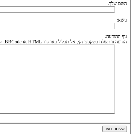
השם שלך:
נושא:
גוף ההודעה:
הודעה זו תשלח כטקסט נקי, אל תכלול כאו קוד HTML או BBCode. הכתובת לחזרה תיקבע על פי כתובת הדואר אלקטרוני שלך.