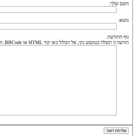
השם שלך:
נושא:
גוף ההודעה:
הודעה זו תשלח כטקסט נקי, אל תכלול כאו קוד HTML או BBCode. הכתובת לחזרה תיקבע על פי כתובת הדואר אלקטרוני שלך.