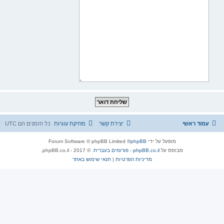
עמוד ראשי
יצירת קשר
מחיקת עוגיות
כל הזמנים הם
UTC
מופעל על ידי
phpBB
® Forum Software © phpBB Limited
מבוסס על
phpBB.co.il - פורומים בעברית
. © 2017 - phpBB.co.il.
מדיניות הפרטיות
|
תנאי שימוש באתר