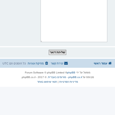
עמוד ראשי
יצירת קשר
מחיקת עוגיות
כל הזמנים הם
UTC
מופעל על ידי
phpBB
® Forum Software © phpBB Limited
מבוסס על
phpBB.co.il - פורומים בעברית
. © 2017 - phpBB.co.il.
מדיניות הפרטיות
|
תנאי שימוש באתר