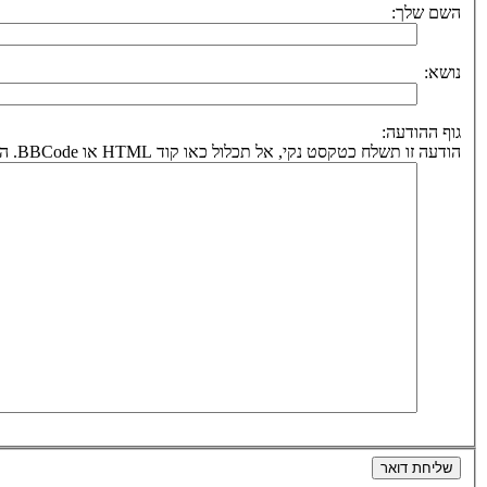
השם שלך:
נושא:
גוף ההודעה:
הודעה זו תשלח כטקסט נקי, אל תכלול כאו קוד HTML או BBCode. הכתובת לחזרה תיקבע על פי כתובת הדואר אלקטרוני שלך.