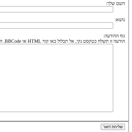
השם שלך:
נושא:
גוף ההודעה:
הודעה זו תשלח כטקסט נקי, אל תכלול כאו קוד HTML או BBCode. הכתובת לחזרה תיקבע על פי כתובת הדואר אלקטרוני שלך.