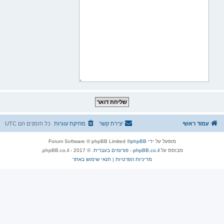
עמוד ראשי
יצירת קשר
מחיקת עוגיות
כל הזמנים הם
UTC
מופעל על ידי
phpBB
® Forum Software © phpBB Limited
מבוסס על
phpBB.co.il - פורומים בעברית
. © 2017 - phpBB.co.il.
מדיניות הפרטיות
|
תנאי שימוש באתר