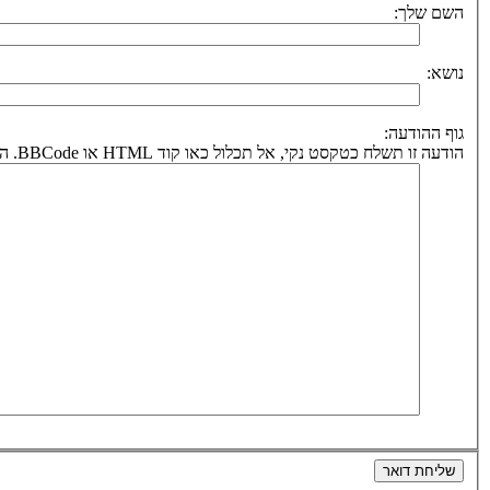
השם שלך:
נושא:
גוף ההודעה:
הודעה זו תשלח כטקסט נקי, אל תכלול כאו קוד HTML או BBCode. הכתובת לחזרה תיקבע על פי כתובת הדואר אלקטרוני שלך.