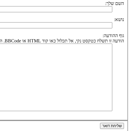
השם שלך:
נושא:
גוף ההודעה:
הודעה זו תשלח כטקסט נקי, אל תכלול כאו קוד HTML או BBCode. הכתובת לחזרה תיקבע על פי כתובת הדואר אלקטרוני שלך.