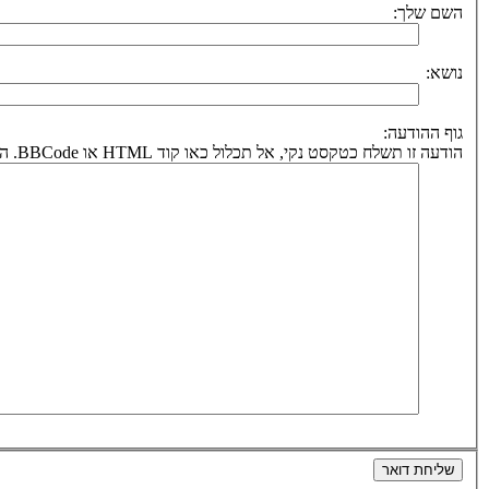
השם שלך:
נושא:
גוף ההודעה:
הודעה זו תשלח כטקסט נקי, אל תכלול כאו קוד HTML או BBCode. הכתובת לחזרה תיקבע על פי כתובת הדואר אלקטרוני שלך.