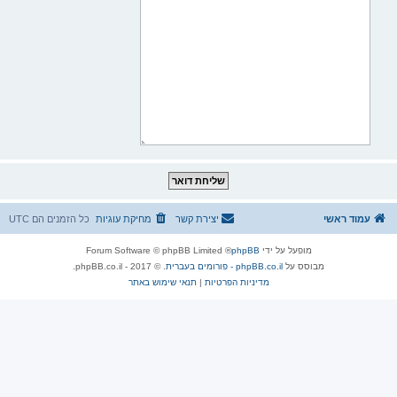
עמוד ראשי
יצירת קשר
מחיקת עוגיות
כל הזמנים הם
UTC
מופעל על ידי
phpBB
® Forum Software © phpBB Limited
מבוסס על
phpBB.co.il - פורומים בעברית
. © 2017 - phpBB.co.il.
מדיניות הפרטיות
|
תנאי שימוש באתר