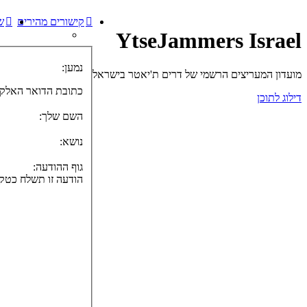
קישורים מהירים
ש
YtseJammers Israel
נמען:
מועדון המעריצים הרשמי של דרים ת'יאטר בישראל
כתובת הדואר האלקט
דילוג לתוכן
השם שלך:
נושא:
גוף ההודעה:
הודעה זו תשלח כטקסט נקי, אל תכלול כאו קוד HTML 