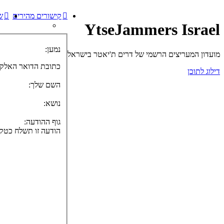
קישורים מהירים
ש
YtseJammers Israel
נמען:
מועדון המעריצים הרשמי של דרים ת'יאטר בישראל
כתובת הדואר האלקט
דילוג לתוכן
השם שלך:
נושא:
גוף ההודעה:
הודעה זו תשלח כטקסט נקי, אל תכלול כאו קוד HTML 