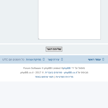
עמוד ראשי
יצירת קשר
מחיקת עוגיות
כל הזמנים הם
UTC
מופעל על ידי
phpBB
® Forum Software © phpBB Limited
מבוסס על
phpBB.co.il - פורומים בעברית
. © 2017 - phpBB.co.il.
מדיניות הפרטיות
|
תנאי שימוש באתר