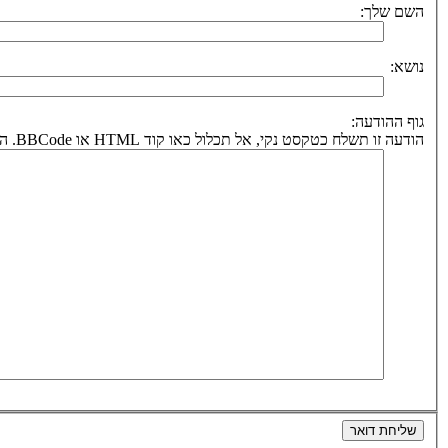
השם שלך:
נושא:
גוף ההודעה:
הודעה זו תשלח כטקסט נקי, אל תכלול כאו קוד HTML או BBCode. הכתובת לחזרה תיקבע על פי כתובת הדואר אלקטרוני שלך.