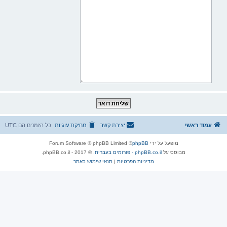
עמוד ראשי
יצירת קשר
מחיקת עוגיות
כל הזמנים הם
UTC
מופעל על ידי
phpBB
® Forum Software © phpBB Limited
מבוסס על
phpBB.co.il - פורומים בעברית
. © 2017 - phpBB.co.il.
מדיניות הפרטיות
|
תנאי שימוש באתר