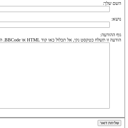
השם שלך:
נושא:
גוף ההודעה:
הודעה זו תשלח כטקסט נקי, אל תכלול כאו קוד HTML או BBCode. הכתובת לחזרה תיקבע על פי כתובת הדואר אלקטרוני שלך.