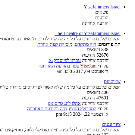
YtseJammers Israel
נושאים
הודעות
הודעה אחרונה
The Theatre of YtseJammers Israel
המקום שלכם לדיונים על כל מה שקשור לדרים ת'יאטר בפרט ומוסיק
תת פורומים:
רוק מתקדם
,
מוסיקה קצת אחרת
838
נושאים
52676
הודעות
הודעה אחרונה
עברנו לפייסבוק/X
על ידי
YtseJam
צפה בהודעה האחרונה
ד' אוגוסט 09, 2017 3:50 am
שמונצעס
המקום שלכם לדיונים על כל מה שלא קשור לפרוגרסיב: סדרות טלויז
406
נושאים
47691
הודעות
הודעה אחרונה
אהלן לונג טיים אגו
על ידי
המפוחלץ הנוצץ
צפה בהודעה האחרונה
א' דצמבר 22, 2024 9:15 pm
ציוד ונגנים
המקום שלכם לדיונים על כלי נגינה וציוד מוסיקלי נלווה, מוסיקאים ונג