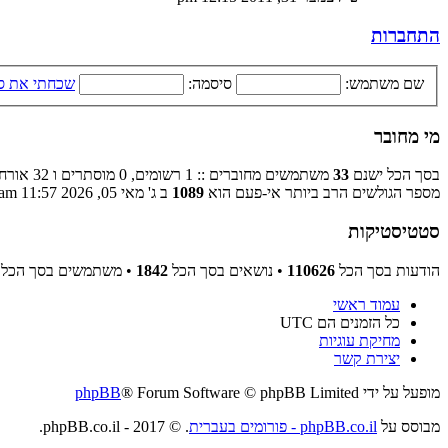
התחברות
שם משתמש:
סיסמה:
שכחתי את ס
מי מחובר
בסך הכל ישנם
33
משתמשים מחוברים :: 1 רשומים, 0 מוסתרים ו 32 אורחים (מבוסס על משתמשים פעילים ב־5 הדקות האחרונות)
מספר הגולשים הרב ביותר אי-פעם הוא
1089
ב ג' מאי 05, 2026 11:57 am
סטטיסטיקות
הודעות בסך הכל
110626
• נושאים בסך הכל
1842
• משתמשים בסך הכל
עמוד ראשי
כל הזמנים הם
UTC
מחיקת עוגיות
יצירת קשר
מופעל על ידי
® Forum Software © phpBB Limited
phpBB
מבוסס על
phpBB.co.il - פורומים בעברית
. © 2017 - phpBB.co.il.