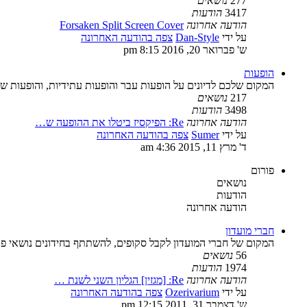
277
נושאים
3417
הודעות
הודעה אחרונה
Forsaken Split Screen Cover
על ידי
Dan-Style
צפה בהודעה האחרונה
ש' פברואר 20, 2016 8:15 pm
הופעות
המקום שלכם לדיונים על הופעות עבר והופעות עתידיות, והופעות ש
217
נושאים
3498
הודעות
הודעה אחרונה
Re: הפיקסיז ביטלו את ההופעה ש…
על ידי
Sumer
צפה בהודעה האחרונה
ד' מרץ 11, 2015 4:36 am
פורום
נושאים
הודעות
הודעה אחרונה
חברי מועדון
המקום של חברי המועדון לקבל סקופים, להשתתף בחידונים נושאי פרס
56
נושאים
1974
הודעות
הודעה אחרונה
Re: [מגזין] הגליון השני לשנת …
על ידי
Ozerivarium
צפה בהודעה האחרונה
ש' דצמבר 31, 2011 12:15 pm