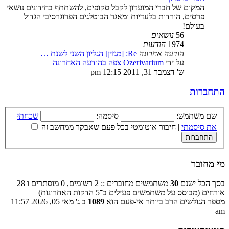
המקום של חברי המועדון לקבל סקופים, להשתתף בחידונים נושאי
פרסים, הורדות בלעדיות ומאגר הבוטלגים הפרוגרסיבי הגדול
בעולם!
56
נושאים
1974
הודעות
הודעה אחרונה
Re: [מגזין] הגליון השני לשנת …
על ידי
Ozerivarium
צפה בהודעה האחרונה
ש' דצמבר 31, 2011 12:15 pm
התחברות
שם משתמש:
סיסמה:
שכחתי
את סיסמתי
|
חיבור אוטומטי בכל פעם שאבקר ממחשב זה
מי מחובר
בסך הכל ישנם
30
משתמשים מחוברים :: 2 רשומים, 0 מוסתרים ו 28
אורחים (מבוסס על משתמשים פעילים ב־5 הדקות האחרונות)
מספר הגולשים הרב ביותר אי-פעם הוא
1089
ב ג' מאי 05, 2026 11:57
am