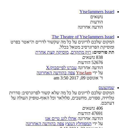
YtseJammers Israel
נושאים
הודעות
הודעה אחרונה
The Theatre of YtseJammers Israel
המקום שלכם לדיונים על כל מה שקשור לדרים ת'יאטר בפרט
ומוסיקת הפרוגרסיב מטאל בכלל.
תת פורומים:
רוק מתקדם
,
מוסיקה קצת אחרת
838
נושאים
52676
הודעות
הודעה אחרונה
עברנו לפייסבוק/X
על ידי
YtseJam
צפה בהודעה האחרונה
ד' אוגוסט 09, 2017 3:50 am
שמונצעס
המקום שלכם לדיונים על כל מה שלא קשור לפרוגרסיב: סדרות
טלויזיה, ספורט, מחשבים, סלולאר וכל האוף-טופיק העולה על
דעתכם.
406
נושאים
47691
הודעות
הודעה אחרונה
אהלן לונג טיים אגו
על ידי
המפוחלץ הנוצץ
צפה בהודעה האחרונה