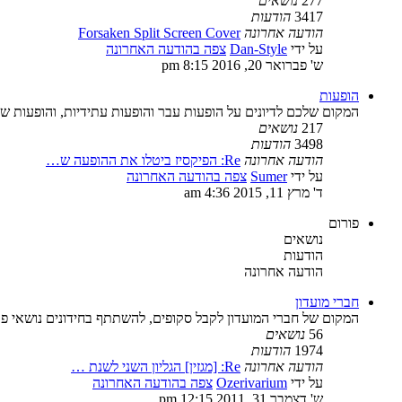
277
נושאים
3417
הודעות
הודעה אחרונה
Forsaken Split Screen Cover
על ידי
Dan-Style
צפה בהודעה האחרונה
ש' פברואר 20, 2016 8:15 pm
הופעות
המקום שלכם לדיונים על הופעות עבר והופעות עתידיות, והופעות ש
217
נושאים
3498
הודעות
הודעה אחרונה
Re: הפיקסיז ביטלו את ההופעה ש…
על ידי
Sumer
צפה בהודעה האחרונה
ד' מרץ 11, 2015 4:36 am
פורום
נושאים
הודעות
הודעה אחרונה
חברי מועדון
המקום של חברי המועדון לקבל סקופים, להשתתף בחידונים נושאי פרס
56
נושאים
1974
הודעות
הודעה אחרונה
Re: [מגזין] הגליון השני לשנת …
על ידי
Ozerivarium
צפה בהודעה האחרונה
ש' דצמבר 31, 2011 12:15 pm