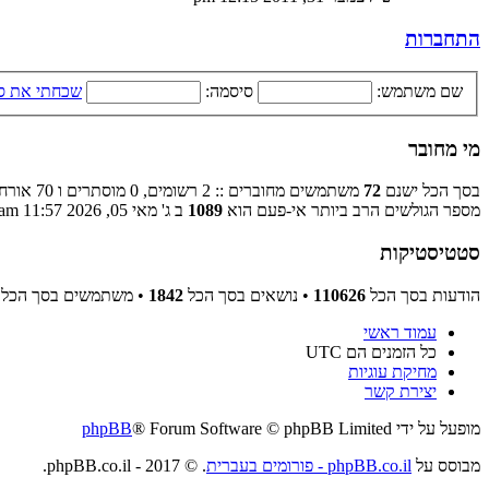
התחברות
שם משתמש:
סיסמה:
שכחתי את ס
מי מחובר
בסך הכל ישנם
72
משתמשים מחוברים :: 2 רשומים, 0 מוסתרים ו 70 אורחים (מבוסס על משתמשים פעילים ב־5 הדקות האחרונות)
מספר הגולשים הרב ביותר אי-פעם הוא
1089
ב ג' מאי 05, 2026 11:57 am
סטטיסטיקות
הודעות בסך הכל
110626
• נושאים בסך הכל
1842
• משתמשים בסך הכל
עמוד ראשי
כל הזמנים הם
UTC
מחיקת עוגיות
יצירת קשר
מופעל על ידי
® Forum Software © phpBB Limited
phpBB
מבוסס על
phpBB.co.il - פורומים בעברית
. © 2017 - phpBB.co.il.