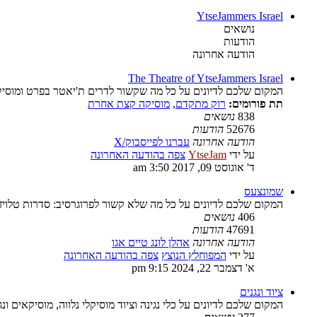
YtseJammers Israel
נושאים
הודעות
הודעה אחרונה
The Theatre of YtseJammers Israel
המקום שלכם לדיונים על כל מה שקשור לדרים ת'יאטר בפרט ומוסיק
תת פורומים:
רוק מתקדם
,
מוסיקה קצת אחרת
838
נושאים
52676
הודעות
הודעה אחרונה
עברנו לפייסבוק/X
על ידי
YtseJam
צפה בהודעה האחרונה
ד' אוגוסט 09, 2017 3:50 am
שמונצעס
המקום שלכם לדיונים על כל מה שלא קשור לפרוגרסיב: סדרות טלויז
406
נושאים
47691
הודעות
הודעה אחרונה
אהלן לונג טיים אגו
על ידי
המפוחלץ הנוצץ
צפה בהודעה האחרונה
א' דצמבר 22, 2024 9:15 pm
ציוד ונגנים
המקום שלכם לדיונים על כלי נגינה וציוד מוסיקלי נלווה, מוסיקאים ונג