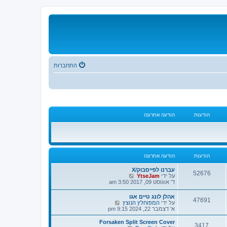
התחברות
הודעות
הודעה אחרונה
הודעות
הודעה אחרונה
עברנו לפייסבוק/X
52676
צ
על ידי
YtseJam
פ
ד' אוגוסט 09, 2017 3:50 am
ה
ב
אהלן לונג טיים אגו
47691
ה
צ
על ידי
המפוחלץ הנוצץ
ו
פ
א' דצמבר 22, 2024 9:15 pm
ד
ה
ע
ב
Forsaken Split Screen Cover
ה
3417
ה