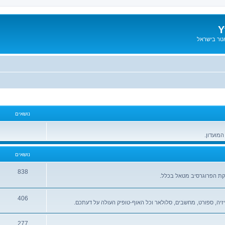
Y
אטר בישראל
נושאים
המועדון.
נושאים
838
יקת הפרוגרסיב מטאל בכלל.
406
זיה, ספורט, מחשבים, סלולאר וכל האוף-טופיק העולה על דעתכם.
277