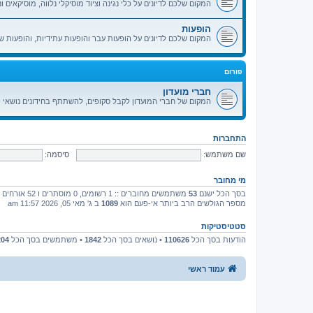
המקום שלכם לדיונים על כלי נגינה וציוד מוסיקלי נלווה, מוסיקאים ונ
הופעות
המקום שלכם לדיונים על הופעות עבר והופעות עתידיות, והופעות ש
פורום
חברי מועדון
המקום של חברי המועדון לקבל סקופים, להשתתף בחידונים נושאי פ
התחברות
שם משתמש:
סיסמה:
מי מחובר
בסך הכל ישנם
53
משתמשים מחוברים :: 1 רשומים, 0 מוסתרים ו 52 אורחים (מבוסס על משתמשים פעילים ב־5 הדקות האחרונות)
מספר הגולשים הרב ביותר אי-פעם הוא
1089
ב ג' מאי 05, 2026 11:57 am
סטטיסטיקות
הודעות בסך הכל
110626
• נושאים בסך הכל
1842
• משתמשים בסך הכל
204
עמוד ראשי