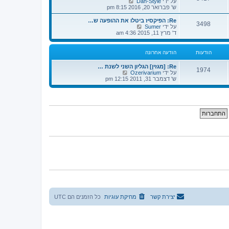
צ
על ידי
Dan-Style
ה
ו
פ
ש' פברואר 20, 2016 8:15 pm
א
ד
ה
ח
ע
ב
Re: הפיקסיז ביטלו את ההופעה ש…
ר
3498
ה
ה
צ
על ידי
Sumer
ו
ה
ו
פ
ד' מרץ 11, 2015 4:36 am
נ
א
ד
ה
ה
ח
ע
ב
ר
ה
ה
הודעות
הודעה אחרונה
ו
ה
ו
נ
א
ד
Re: [מגזין] הגליון השני לשנת …
ה
ח
ע
1974
צ
על ידי
Ozerivarium
ר
ה
פ
ש' דצמבר 31, 2011 12:15 pm
ו
ה
ה
נ
א
ב
ה
ח
ה
ר
ו
ו
ד
נ
ע
ה
ה
ה
א
ח
ר
ו
נ
ה
יצירת קשר
מחיקת עוגיות
כל הזמנים הם
UTC