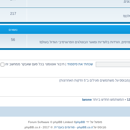
גנים.
217
לכם!
נושאים
56
רסים, הורדות בלעדיות ומאגר הבוטלגים הפרוגרסיבי הגדול בעולם!
שכחתי את סיסמתי
|
חיבור אוטומטי בכל פעם שאבקר ממחשב זה
1
• המשתמש החדש ביותר
larone
מופעל על ידי
phpBB
® Forum Software © phpBB Limited
מבוסס על
phpBB.co.il - פורומים בעברית
. © 2017 - phpBB.co.il.