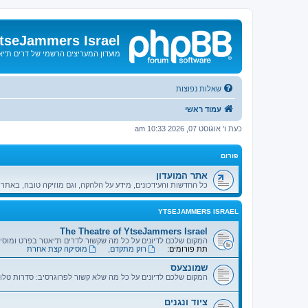
tseJammers Israel
מועדון המעריצים הרשמי של דרים ת'י
שאלות נפוצות
עמוד ראשי
כעת ו' אוגוסט 07, 2026 10:33 am
פורום
אתר המועדון
כל החדשות והעידכונים, מידע על הלהקה, וגם מוזיקה טובה, באתר 
YTSEJAMMERS ISRAEL
The Theatre of YtseJammers Israel
המקום שלכם לדיונים על כל מה שקשור לדרים ת'יאטר בפרט ומוס
תת פורומים:
רוק מתקדם
,
מוסיקה קצת אחרת
שמונצעס
המקום שלכם לדיונים על כל מה שלא קשור לפרוגרסיב: סדרות טלוי
ציוד ונגנים