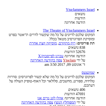
YtseJammers Israel
נושאים
הודעות
הודעה אחרונה
The Theatre of YtseJammers Israel
המקום שלכם לדיונים על כל מה שקשור לדרים ת'יאטר בפרט
ומוסיקת הפרוגרסיב מטאל בכלל.
תת פורומים:
רוק מתקדם
,
מוסיקה קצת אחרת
838
נושאים
52676
הודעות
הודעה אחרונה
עברנו לפייסבוק/X
על ידי
YtseJam
צפה בהודעה האחרונה
ד' אוגוסט 09, 2017 3:50 am
שמונצעס
המקום שלכם לדיונים על כל מה שלא קשור לפרוגרסיב: סדרות
טלויזיה, ספורט, מחשבים, סלולאר וכל האוף-טופיק העולה על
דעתכם.
406
נושאים
47691
הודעות
הודעה אחרונה
אהלן לונג טיים אגו
על ידי
המפוחלץ הנוצץ
צפה בהודעה האחרונה