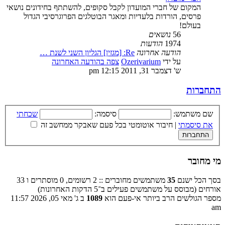
המקום של חברי המועדון לקבל סקופים, להשתתף בחידונים נושאי
פרסים, הורדות בלעדיות ומאגר הבוטלגים הפרוגרסיבי הגדול
בעולם!
56
נושאים
1974
הודעות
הודעה אחרונה
Re: [מגזין] הגליון השני לשנת …
על ידי
Ozerivarium
צפה בהודעה האחרונה
ש' דצמבר 31, 2011 12:15 pm
התחברות
שם משתמש:
סיסמה:
שכחתי
את סיסמתי
|
חיבור אוטומטי בכל פעם שאבקר ממחשב זה
מי מחובר
בסך הכל ישנם
35
משתמשים מחוברים :: 2 רשומים, 0 מוסתרים ו 33
אורחים (מבוסס על משתמשים פעילים ב־5 הדקות האחרונות)
מספר הגולשים הרב ביותר אי-פעם הוא
1089
ב ג' מאי 05, 2026 11:57
am