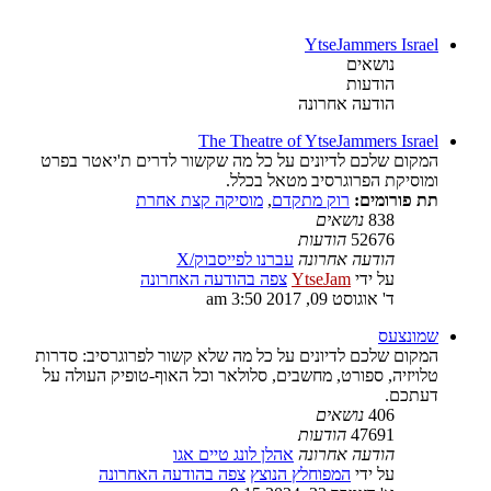
YtseJammers Israel
נושאים
הודעות
הודעה אחרונה
The Theatre of YtseJammers Israel
המקום שלכם לדיונים על כל מה שקשור לדרים ת'יאטר בפרט
ומוסיקת הפרוגרסיב מטאל בכלל.
תת פורומים:
רוק מתקדם
,
מוסיקה קצת אחרת
838
נושאים
52676
הודעות
הודעה אחרונה
עברנו לפייסבוק/X
על ידי
YtseJam
צפה בהודעה האחרונה
ד' אוגוסט 09, 2017 3:50 am
שמונצעס
המקום שלכם לדיונים על כל מה שלא קשור לפרוגרסיב: סדרות
טלויזיה, ספורט, מחשבים, סלולאר וכל האוף-טופיק העולה על
דעתכם.
406
נושאים
47691
הודעות
הודעה אחרונה
אהלן לונג טיים אגו
על ידי
המפוחלץ הנוצץ
צפה בהודעה האחרונה