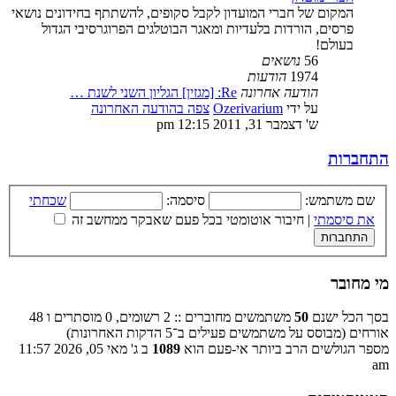
המקום של חברי המועדון לקבל סקופים, להשתתף בחידונים נושאי
פרסים, הורדות בלעדיות ומאגר הבוטלגים הפרוגרסיבי הגדול
בעולם!
56
נושאים
1974
הודעות
הודעה אחרונה
Re: [מגזין] הגליון השני לשנת …
על ידי
Ozerivarium
צפה בהודעה האחרונה
ש' דצמבר 31, 2011 12:15 pm
התחברות
שם משתמש:
סיסמה:
שכחתי
את סיסמתי
|
חיבור אוטומטי בכל פעם שאבקר ממחשב זה
מי מחובר
בסך הכל ישנם
50
משתמשים מחוברים :: 2 רשומים, 0 מוסתרים ו 48
אורחים (מבוסס על משתמשים פעילים ב־5 הדקות האחרונות)
מספר הגולשים הרב ביותר אי-פעם הוא
1089
ב ג' מאי 05, 2026 11:57
am