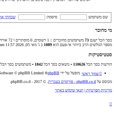
שם משתמש:
סיסמה:
שכחתי את
מי מחובר
בסך הכל ישנם
73
משתמשים מחוברים :: 1 רשומים, 0 מוסתרים ו 72 אורחים (מבוסס על משתמשים פעילים ב־5 הדקות האחרונות)
מספר הגולשים הרב ביותר אי-פעם הוא
1089
ב ג' מאי 05, 2026 11:57 am
סטטיסטיקות
הודעות בסך הכל
110626
• נושאים בסך הכל
1842
• משתמשים בסך הכל
מופעל על ידי
phpBB
® Forum Software © phpBB Limited
עמוד ראשי
מבוסס על
phpBB.co.il - פורומים בעברית
. © 2017 - phpBB.co.il.
מדיניות הפרטיות
|
תנאי שימוש באתר