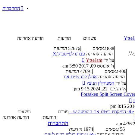
התחברות
YtseJ
נושאים
הודעות
הודעה אחרונה
838
נושאים
52676
הודעות
לל.
הודעה אחרונה
עברנו לפייסבוק/X
צפה
על ידי
YtseJam
בהודעה
ד' אוגוסט 09, 2017 3:50 am
האחרונה
406
נושאים
47691
הודעות
הודעה אחרונה
אהלן לונג טיים אגו
צפה
על ידי
המפוחלץ הנוצץ
בהודעה
א' דצמבר 22, 2024 9:15 pm
האחרונה
Forsaken Split Screen Cove
צפה
בהודעה
האחרונה
Re: הפיקסיז ביטלו את ההופעה ש…
פורום
נושאים
צפה
הודעות
הודעה אחרונה
בהודעה
התחברות
האחרונה
56
נושאים
1974
הודעות
הודעה אחרונה
Re: [מגזין] הגליון השני לשנת …