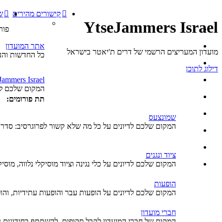
קישורים מהירים
ש
YtseJammers Israel
פור
אתר המועדון
מועדון המעריצים הרשמי של דרים ת'יאטר בישראל
כל החדשות והעי
דילוג לתוכן
Jammers Israel
המקום שלכם לד
תת פורומים:
שמונצעס
המקום שלכם לדיונים על כל מה שלא קשור לפרוגרסיב: סדרו
ציוד ונגנים
המקום שלכם לדיונים על כלי נגינה וציוד מוסיקלי נלווה, מוסיק
הופעות
המקום שלכם לדיונים על הופעות עבר והופעות עתידיות, והו
חברי מועדון
המקום של חברי המועדון לקבל סקופים, להשתתף בחידונים נו