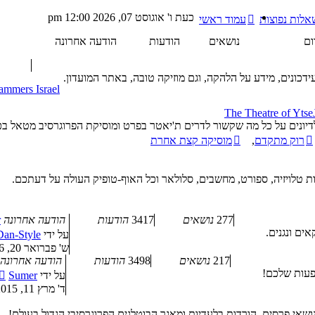
כעת ו' אוגוסט 07, 2026 12:00 pm
אלות נפוצות
עמוד ראשי
ום
נושאים
הודעות
הודעה אחרונה
דכונים, מידע על הלהקה, וגם מוזיקה טובה, באתר המועדון.
ammers Israel
The Theatre of Ytse
יונים על כל מה שקשור לדרים ת'יאטר בפרט ומוסיקת הפרוגרסיב מטאל בכ
רוק מתקדם
,
מוסיקה קצת אחרת
ת טלויזיה, ספורט, מחשבים, סלולאר וכל האוף-טופיק העולה על דעתכם.
277
נושאים
3417
הודעות
הודעה אחרונה
r
אים ונגנים.
על ידי
Dan-Style
ש' פברואר 20, 2016 8:15 pm
217
נושאים
3498
הודעות
הודעה אחרונה
פעות שלכם!
על ידי
Sumer
ד' מרץ 11, 2015 4:36 am
שאי פרסים, הורדות בלעדיות ומאגר הבוטלגים הפרוגרסיבי הגדול בעולם!