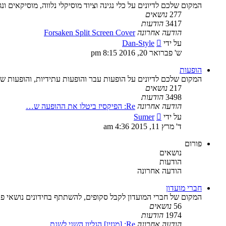
המקום שלכם לדיונים על כלי נגינה וציוד מוסיקלי נלווה, מוסיקאים ונג
277
נושאים
3417
הודעות
הודעה אחרונה
Forsaken Split Screen Cover
צפה
על ידי
Dan-Style
בהודעה
ש' פברואר 20, 2016 8:15 pm
האחרונה
הופעות
המקום שלכם לדיונים על הופעות עבר והופעות עתידיות, והופעות ש
217
נושאים
3498
הודעות
הודעה אחרונה
Re: הפיקסיז ביטלו את ההופעה ש…
צפה
על ידי
Sumer
בהודעה
ד' מרץ 11, 2015 4:36 am
האחרונה
פורום
נושאים
הודעות
הודעה אחרונה
חברי מועדון
המקום של חברי המועדון לקבל סקופים, להשתתף בחידונים נושאי פרס
56
נושאים
1974
הודעות
הודעה אחרונה
Re: [מגזין] הגליון השני לשנת …