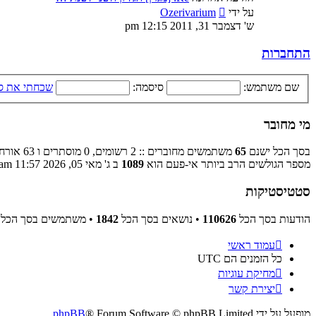
צפה
על ידי
Ozerivarium
בהודעה
ש' דצמבר 31, 2011 12:15 pm
האחרונה
התחברות
שם משתמש:
סיסמה:
שכחתי את ס
מי מחובר
בסך הכל ישנם
65
משתמשים מחוברים :: 2 רשומים, 0 מוסתרים ו 63 אורחים (מבוסס על משתמשים פעילים ב־5 הדקות האחרונות)
מספר הגולשים הרב ביותר אי-פעם הוא
1089
ב ג' מאי 05, 2026 11:57 am
סטטיסטיקות
הודעות בסך הכל
110626
• נושאים בסך הכל
1842
• משתמשים בסך הכל
עמוד ראשי
כל הזמנים הם
UTC
מחיקת עוגיות
יצירת קשר
מופעל על ידי
® Forum Software © phpBB Limited
phpBB