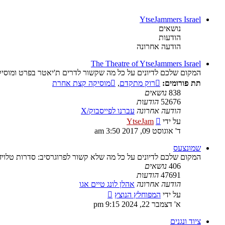
YtseJammers Israel
נושאים
הודעות
הודעה אחרונה
The Theatre of YtseJammers Israel
המקום שלכם לדיונים על כל מה שקשור לדרים ת'יאטר בפרט ומוסיק
תת פורומים:
רוק מתקדם
,
מוסיקה קצת אחרת
838
נושאים
52676
הודעות
הודעה אחרונה
עברנו לפייסבוק/X
צפה
על ידי
YtseJam
בהודעה
ד' אוגוסט 09, 2017 3:50 am
האחרונה
שמונצעס
המקום שלכם לדיונים על כל מה שלא קשור לפרוגרסיב: סדרות טלויז
406
נושאים
47691
הודעות
הודעה אחרונה
אהלן לונג טיים אגו
צפה
על ידי
המפוחלץ הנוצץ
בהודעה
א' דצמבר 22, 2024 9:15 pm
האחרונה
ציוד ונגנים