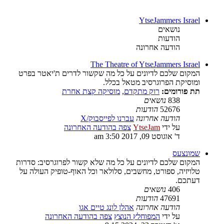
YtseJammers Israel
נושאים
הודעות
הודעה אחרונה
The Theatre of YtseJammers Israel
המקום שלכם לדיונים על כל מה שקשור לדרים ת'יאטר בפרט
ומוסיקת הפרוגרסיב מטאל בכלל.
תת פורומים:
רוק מתקדם
,
מוסיקה קצת אחרת
838
נושאים
52676
הודעות
הודעה אחרונה
עברנו לפייסבוק/X
על ידי
YtseJam
צפה בהודעה האחרונה
ד' אוגוסט 09, 2017 3:50 am
שמונצעס
המקום שלכם לדיונים על כל מה שלא קשור לפרוגרסיב: סדרות
טלויזיה, ספורט, מחשבים, סלולאר וכל האוף-טופיק העולה על
דעתכם.
406
נושאים
47691
הודעות
הודעה אחרונה
אהלן לונג טיים אגו
על ידי
המפוחלץ הנוצץ
צפה בהודעה האחרונה