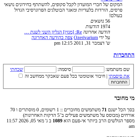
המקום של חברי המועדון לקבל סקופים, להשתתף בחידונים נושאי
פרסים, הורדות בלעדיות ומאגר הבוטלגים הפרוגרסיבי הגדול
בעולם!
56
נושאים
1974
הודעות
הודעה אחרונה
Re: [מגזין] הגליון השני לשנת …
על ידי
Ozerivarium
צפה בהודעה האחרונה
ש' דצמבר 31, 2011 12:15 pm
התחברות
שם משתמש:
סיסמה:
שכחתי
את סיסמתי
|
חיבור אוטומטי בכל פעם שאבקר ממחשב זה
מי מחובר
בסך הכל ישנם
71
משתמשים מחוברים :: 1 רשומים, 0 מוסתרים ו 70
אורחים (מבוסס על משתמשים פעילים ב־5 הדקות האחרונות)
מספר הגולשים הרב ביותר אי-פעם הוא
1089
ב ג' מאי 05, 2026 11:57
am