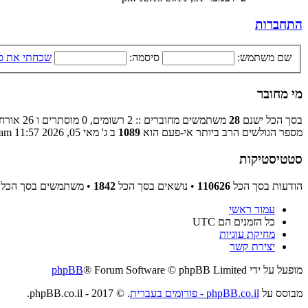
התחברות
שם משתמש:
סיסמה:
שכחתי את ס
מי מחובר
בסך הכל ישנם
28
משתמשים מחוברים :: 2 רשומים, 0 מוסתרים ו 26 אורחים (מבוסס על משתמשים פעילים ב־5 הדקות האחרונות)
מספר הגולשים הרב ביותר אי-פעם הוא
1089
ב ג' מאי 05, 2026 11:57 am
סטטיסטיקות
הודעות בסך הכל
110626
• נושאים בסך הכל
1842
• משתמשים בסך הכל
עמוד ראשי
כל הזמנים הם
UTC
מחיקת עוגיות
יצירת קשר
מופעל על ידי
® Forum Software © phpBB Limited
phpBB
מבוסס על
phpBB.co.il - פורומים בעברית
. © 2017 - phpBB.co.il.