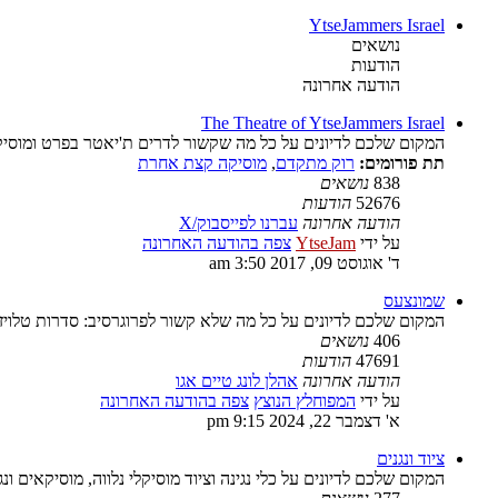
YtseJammers Israel
נושאים
הודעות
הודעה אחרונה
The Theatre of YtseJammers Israel
המקום שלכם לדיונים על כל מה שקשור לדרים ת'יאטר בפרט ומוסיק
תת פורומים:
רוק מתקדם
,
מוסיקה קצת אחרת
838
נושאים
52676
הודעות
הודעה אחרונה
עברנו לפייסבוק/X
על ידי
YtseJam
צפה בהודעה האחרונה
ד' אוגוסט 09, 2017 3:50 am
שמונצעס
המקום שלכם לדיונים על כל מה שלא קשור לפרוגרסיב: סדרות טלויז
406
נושאים
47691
הודעות
הודעה אחרונה
אהלן לונג טיים אגו
על ידי
המפוחלץ הנוצץ
צפה בהודעה האחרונה
א' דצמבר 22, 2024 9:15 pm
ציוד ונגנים
המקום שלכם לדיונים על כלי נגינה וציוד מוסיקלי נלווה, מוסיקאים ונג