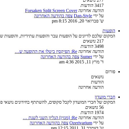
277
נושאים
3417
הודעות
הודעה אחרונה
Forsaken Split Screen Cover
על ידי
Dan-Style
צפה בהודעה האחרונה
ש' פברואר 20, 2016 8:15 pm
הופעות
המקום שלכם לדיונים על הופעות עבר והופעות עתידיות, והופעות ש
217
נושאים
3498
הודעות
הודעה אחרונה
Re: הפיקסיז ביטלו את ההופעה ש…
על ידי
Sumer
צפה בהודעה האחרונה
ד' מרץ 11, 2015 4:36 am
פורום
נושאים
הודעות
הודעה אחרונה
חברי מועדון
המקום של חברי המועדון לקבל סקופים, להשתתף בחידונים נושאי פרס
56
נושאים
1974
הודעות
הודעה אחרונה
Re: [מגזין] הגליון השני לשנת …
על ידי
Ozerivarium
צפה בהודעה האחרונה
ש' דצמבר 31, 2011 12:15 pm