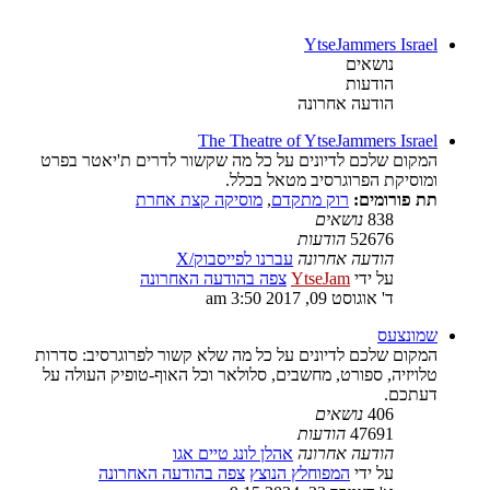
YtseJammers Israel
נושאים
הודעות
הודעה אחרונה
The Theatre of YtseJammers Israel
המקום שלכם לדיונים על כל מה שקשור לדרים ת'יאטר בפרט
ומוסיקת הפרוגרסיב מטאל בכלל.
תת פורומים:
רוק מתקדם
,
מוסיקה קצת אחרת
838
נושאים
52676
הודעות
הודעה אחרונה
עברנו לפייסבוק/X
על ידי
YtseJam
צפה בהודעה האחרונה
ד' אוגוסט 09, 2017 3:50 am
שמונצעס
המקום שלכם לדיונים על כל מה שלא קשור לפרוגרסיב: סדרות
טלויזיה, ספורט, מחשבים, סלולאר וכל האוף-טופיק העולה על
דעתכם.
406
נושאים
47691
הודעות
הודעה אחרונה
אהלן לונג טיים אגו
על ידי
המפוחלץ הנוצץ
צפה בהודעה האחרונה