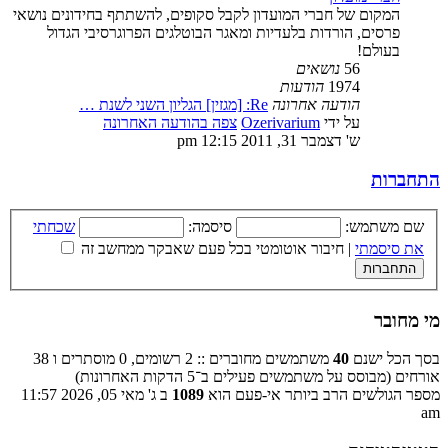
המקום של חברי המועדון לקבל סקופים, להשתתף בחידונים נושאי
פרסים, הורדות בלעדיות ומאגר הבוטלגים הפרוגרסיבי הגדול
בעולם!
56
נושאים
1974
הודעות
הודעה אחרונה
Re: [מגזין] הגליון השני לשנת …
על ידי
Ozerivarium
צפה בהודעה האחרונה
ש' דצמבר 31, 2011 12:15 pm
התחברות
שם משתמש:
סיסמה:
שכחתי
את סיסמתי
|
חיבור אוטומטי בכל פעם שאבקר ממחשב זה
מי מחובר
בסך הכל ישנם
40
משתמשים מחוברים :: 2 רשומים, 0 מוסתרים ו 38
אורחים (מבוסס על משתמשים פעילים ב־5 הדקות האחרונות)
מספר הגולשים הרב ביותר אי-פעם הוא
1089
ב ג' מאי 05, 2026 11:57
am