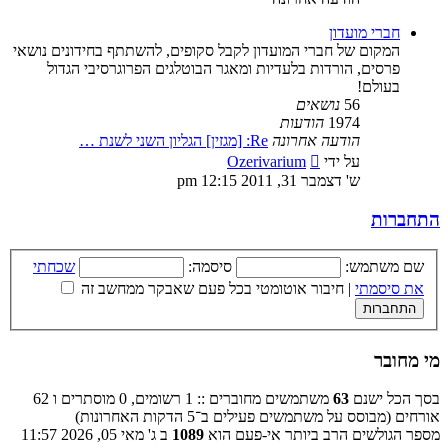
חברי מועדון
המקום של חברי המועדון לקבל סקופים, להשתתף בחידונים נושאי
פרסים, הורדות בלעדיות ומאגר הבוטלגים הפרוגרסיבי הגדול
בעולם!
56
נושאים
1974
הודעות
הודעה אחרונה
Re: [מגזין] הגליון השני לשנת …
צפה
על ידי
Ozerivarium
בהודעה
ש' דצמבר 31, 2011 12:15 pm
האחרונה
התחברות
שם משתמש:
סיסמה:
שכחתי
את סיסמתי
|
חיבור אוטומטי בכל פעם שאבקר ממחשב זה
מי מחובר
בסך הכל ישנם
63
משתמשים מחוברים :: 1 רשומים, 0 מוסתרים ו 62
אורחים (מבוסס על משתמשים פעילים ב־5 הדקות האחרונות)
מספר הגולשים הרב ביותר אי-פעם הוא
1089
ב ג' מאי 05, 2026 11:57