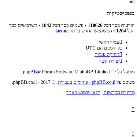
am
סטטיסטיקות
הודעות בסך הכל
110626
• נושאים בסך הכל
1842
• משתמשים בסך
הכל
1204
• המשתמש החדש ביותר
larone
עמוד ראשי
כל הזמנים הם
UTC
מחיקת עוגיות
יצירת קשר
מופעל על ידי
® Forum Software © phpBB Limited
phpBB
מבוסס על
phpBB.co.il - פורומים בעברית
. © 2017 - phpBB.co.il.
מדיניות הפרטיות
|
תנאי שימוש באתר