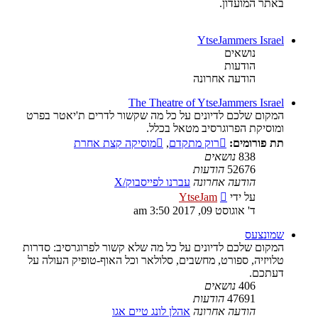
באתר המועדון.
YtseJammers Israel
נושאים
הודעות
הודעה אחרונה
The Theatre of YtseJammers Israel
המקום שלכם לדיונים על כל מה שקשור לדרים ת'יאטר בפרט
ומוסיקת הפרוגרסיב מטאל בכלל.
תת פורומים:
רוק מתקדם
,
מוסיקה קצת אחרת
838
נושאים
52676
הודעות
הודעה אחרונה
עברנו לפייסבוק/X
צפה
על ידי
YtseJam
בהודעה
ד' אוגוסט 09, 2017 3:50 am
האחרונה
שמונצעס
המקום שלכם לדיונים על כל מה שלא קשור לפרוגרסיב: סדרות
טלויזיה, ספורט, מחשבים, סלולאר וכל האוף-טופיק העולה על
דעתכם.
406
נושאים
47691
הודעות
הודעה אחרונה
אהלן לונג טיים אגו