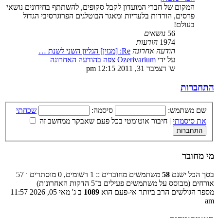
המקום של חברי המועדון לקבל סקופים, להשתתף בחידונים נושאי
פרסים, הורדות בלעדיות ומאגר הבוטלגים הפרוגרסיבי הגדול
בעולם!
56
נושאים
1974
הודעות
הודעה אחרונה
Re: [מגזין] הגליון השני לשנת …
על ידי
Ozerivarium
צפה בהודעה האחרונה
ש' דצמבר 31, 2011 12:15 pm
התחברות
שם משתמש:
סיסמה:
שכחתי
את סיסמתי
|
חיבור אוטומטי בכל פעם שאבקר ממחשב זה
מי מחובר
בסך הכל ישנם
58
משתמשים מחוברים :: 1 רשומים, 0 מוסתרים ו 57
אורחים (מבוסס על משתמשים פעילים ב־5 הדקות האחרונות)
מספר הגולשים הרב ביותר אי-פעם הוא
1089
ב ג' מאי 05, 2026 11:57
am