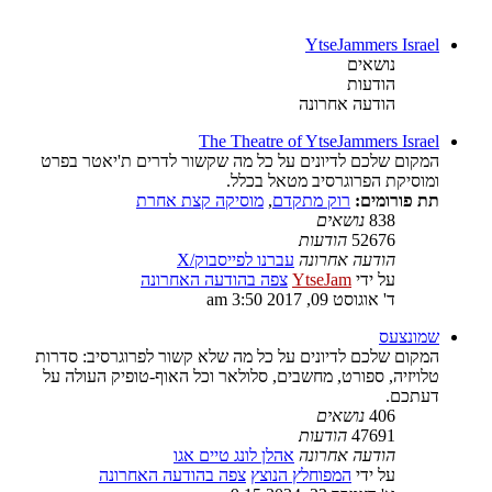
YtseJammers Israel
נושאים
הודעות
הודעה אחרונה
The Theatre of YtseJammers Israel
המקום שלכם לדיונים על כל מה שקשור לדרים ת'יאטר בפרט
ומוסיקת הפרוגרסיב מטאל בכלל.
תת פורומים:
רוק מתקדם
,
מוסיקה קצת אחרת
838
נושאים
52676
הודעות
הודעה אחרונה
עברנו לפייסבוק/X
על ידי
YtseJam
צפה בהודעה האחרונה
ד' אוגוסט 09, 2017 3:50 am
שמונצעס
המקום שלכם לדיונים על כל מה שלא קשור לפרוגרסיב: סדרות
טלויזיה, ספורט, מחשבים, סלולאר וכל האוף-טופיק העולה על
דעתכם.
406
נושאים
47691
הודעות
הודעה אחרונה
אהלן לונג טיים אגו
על ידי
המפוחלץ הנוצץ
צפה בהודעה האחרונה