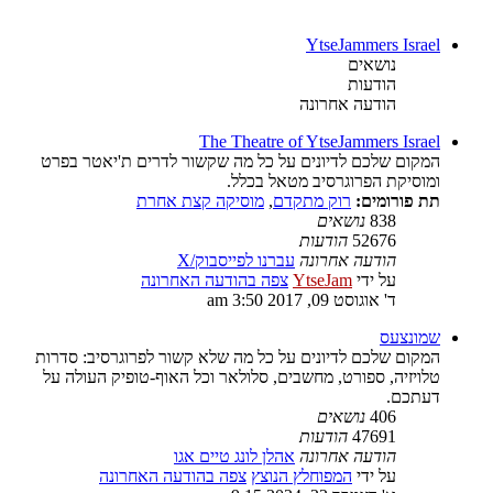
YtseJammers Israel
נושאים
הודעות
הודעה אחרונה
The Theatre of YtseJammers Israel
המקום שלכם לדיונים על כל מה שקשור לדרים ת'יאטר בפרט
ומוסיקת הפרוגרסיב מטאל בכלל.
תת פורומים:
רוק מתקדם
,
מוסיקה קצת אחרת
838
נושאים
52676
הודעות
הודעה אחרונה
עברנו לפייסבוק/X
על ידי
YtseJam
צפה בהודעה האחרונה
ד' אוגוסט 09, 2017 3:50 am
שמונצעס
המקום שלכם לדיונים על כל מה שלא קשור לפרוגרסיב: סדרות
טלויזיה, ספורט, מחשבים, סלולאר וכל האוף-טופיק העולה על
דעתכם.
406
נושאים
47691
הודעות
הודעה אחרונה
אהלן לונג טיים אגו
על ידי
המפוחלץ הנוצץ
צפה בהודעה האחרונה