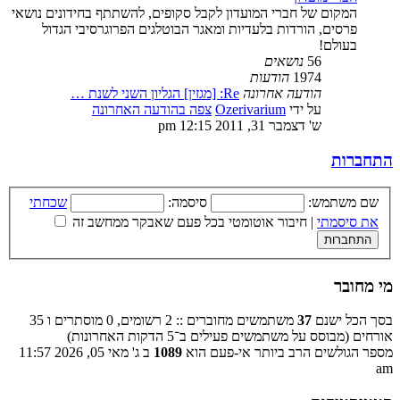
המקום של חברי המועדון לקבל סקופים, להשתתף בחידונים נושאי
פרסים, הורדות בלעדיות ומאגר הבוטלגים הפרוגרסיבי הגדול
בעולם!
56
נושאים
1974
הודעות
הודעה אחרונה
Re: [מגזין] הגליון השני לשנת …
על ידי
Ozerivarium
צפה בהודעה האחרונה
ש' דצמבר 31, 2011 12:15 pm
התחברות
שם משתמש:
סיסמה:
שכחתי
את סיסמתי
|
חיבור אוטומטי בכל פעם שאבקר ממחשב זה
מי מחובר
בסך הכל ישנם
37
משתמשים מחוברים :: 2 רשומים, 0 מוסתרים ו 35
אורחים (מבוסס על משתמשים פעילים ב־5 הדקות האחרונות)
מספר הגולשים הרב ביותר אי-פעם הוא
1089
ב ג' מאי 05, 2026 11:57
am