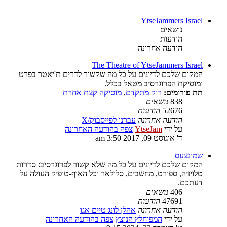
YtseJammers Israel
נושאים
הודעות
הודעה אחרונה
The Theatre of YtseJammers Israel
המקום שלכם לדיונים על כל מה שקשור לדרים ת'יאטר בפרט
ומוסיקת הפרוגרסיב מטאל בכלל.
תת פורומים:
רוק מתקדם
,
מוסיקה קצת אחרת
838
נושאים
52676
הודעות
הודעה אחרונה
עברנו לפייסבוק/X
על ידי
YtseJam
צפה בהודעה האחרונה
ד' אוגוסט 09, 2017 3:50 am
שמונצעס
המקום שלכם לדיונים על כל מה שלא קשור לפרוגרסיב: סדרות
טלויזיה, ספורט, מחשבים, סלולאר וכל האוף-טופיק העולה על
דעתכם.
406
נושאים
47691
הודעות
הודעה אחרונה
אהלן לונג טיים אגו
על ידי
המפוחלץ הנוצץ
צפה בהודעה האחרונה