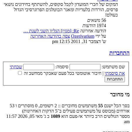
המקום של חברי המועדון לקבל סקופים, להשתתף בחידונים נושאי
פרסים, הורדות בלעדיות ומאגר הבוטלגים הפרוגרסיבי הגדול
בעולם!
56
נושאים
1974
הודעות
הודעה אחרונה
Re: [מגזין] הגליון השני לשנת …
על ידי
Ozerivarium
צפה בהודעה האחרונה
ש' דצמבר 31, 2011 12:15 pm
התחברות
שם משתמש:
סיסמה:
שכחתי
את סיסמתי
|
חיבור אוטומטי בכל פעם שאבקר ממחשב זה
מי מחובר
בסך הכל ישנם
55
משתמשים מחוברים :: 2 רשומים, 0 מוסתרים ו 53
אורחים (מבוסס על משתמשים פעילים ב־5 הדקות האחרונות)
מספר הגולשים הרב ביותר אי-פעם הוא
1089
ב ג' מאי 05, 2026 11:57
am