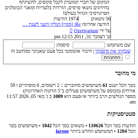
המקום של חברי המועדון לקבל סקופים, להשתתף
בחידונים נושאי פרסים, הורדות בלעדיות ומאגר הבוטלגים
הפרוגרסיבי הגדול בעולם!
56
נושאים
1974
הודעות
הודעה אחרונה
Re: [מגזין] הגליון השני לשנת …
צפה
על ידי
Ozerivarium
בהודעה
ש' דצמבר 31, 2011 12:15 pm
האחרונה
שם משתמש:
סיסמה:
שכחתי את סיסמתי
|
חיבור אוטומטי בכל פעם שאבקר ממחשב זה
מי מחובר
בסך הכל ישנם
61
משתמשים מחוברים :: 2 רשומים, 0 מוסתרים ו 59
אורחים (מבוסס על משתמשים פעילים ב־5 הדקות האחרונות)
מספר הגולשים הרב ביותר אי-פעם הוא
1089
ב ג' מאי 05, 2026 11:57
am
סטטיסטיקות
הודעות בסך הכל
110626
• נושאים בסך הכל
1842
• משתמשים בסך
הכל
1204
• המשתמש החדש ביותר
larone