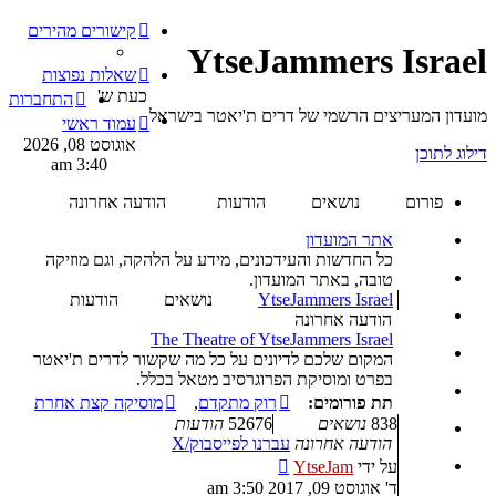
קישורים מהירים
YtseJammers Israel
שאלות נפוצות
כעת ש'
התחברות
מועדון המעריצים הרשמי של דרים ת'יאטר בישראל
עמוד ראשי
אוגוסט 08, 2026
דילוג לתוכן
3:40 am
פורום
נושאים
הודעות
הודעה אחרונה
אתר המועדון
כל החדשות והעידכונים, מידע על הלהקה, וגם מוזיקה
טובה, באתר המועדון.
YtseJammers Israel
נושאים
הודעות
הודעה אחרונה
The Theatre of YtseJammers Israel
המקום שלכם לדיונים על כל מה שקשור לדרים ת'יאטר
בפרט ומוסיקת הפרוגרסיב מטאל בכלל.
תת פורומים:
רוק מתקדם
,
מוסיקה קצת אחרת
838
נושאים
52676
הודעות
הודעה אחרונה
עברנו לפייסבוק/X
צפה
על ידי
YtseJam
בהודעה
ד' אוגוסט 09, 2017 3:50 am