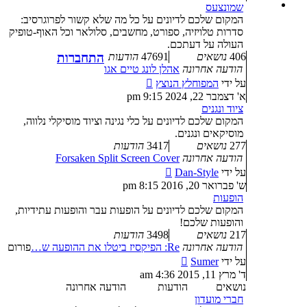
האחרונה
שמונצעס
המקום שלכם לדיונים על כל מה שלא קשור לפרוגרסיב:
סדרות טלויזיה, ספורט, מחשבים, סלולאר וכל האוף-טופיק
העולה על דעתכם.
406
נושאים
47691
הודעות
התחברות
הודעה אחרונה
אהלן לונג טיים אגו
צפה
על ידי
המפוחלץ הנוצץ
בהודעה
א' דצמבר 22, 2024 9:15 pm
האחרונה
ציוד ונגנים
המקום שלכם לדיונים על כלי נגינה וציוד מוסיקלי נלווה,
מוסיקאים ונגנים.
277
נושאים
3417
הודעות
הודעה אחרונה
Forsaken Split Screen Cover
צפה
על ידי
Dan-Style
בהודעה
ש' פברואר 20, 2016 8:15 pm
האחרונה
הופעות
המקום שלכם לדיונים על הופעות עבר והופעות עתידיות,
והופעות שלכם!
217
נושאים
3498
הודעות
הודעה אחרונה
Re: הפיקסיז ביטלו את ההופעה ש…
פורום
צפה
על ידי
Sumer
בהודעה
ד' מרץ 11, 2015 4:36 am
האחרונה
נושאים
הודעות
הודעה אחרונה
חברי מועדון