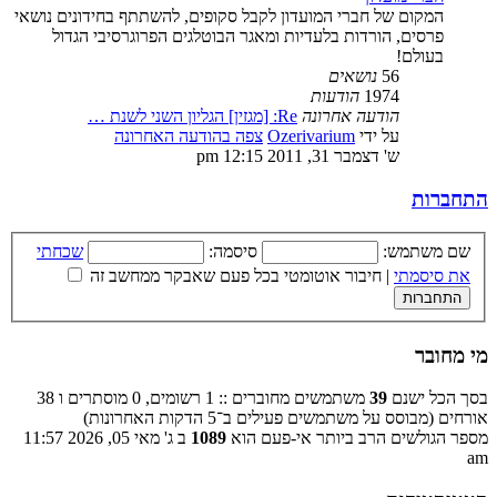
המקום של חברי המועדון לקבל סקופים, להשתתף בחידונים נושאי
פרסים, הורדות בלעדיות ומאגר הבוטלגים הפרוגרסיבי הגדול
בעולם!
56
נושאים
1974
הודעות
הודעה אחרונה
Re: [מגזין] הגליון השני לשנת …
על ידי
Ozerivarium
צפה בהודעה האחרונה
ש' דצמבר 31, 2011 12:15 pm
התחברות
שם משתמש:
סיסמה:
שכחתי
את סיסמתי
|
חיבור אוטומטי בכל פעם שאבקר ממחשב זה
מי מחובר
בסך הכל ישנם
39
משתמשים מחוברים :: 1 רשומים, 0 מוסתרים ו 38
אורחים (מבוסס על משתמשים פעילים ב־5 הדקות האחרונות)
מספר הגולשים הרב ביותר אי-פעם הוא
1089
ב ג' מאי 05, 2026 11:57
am