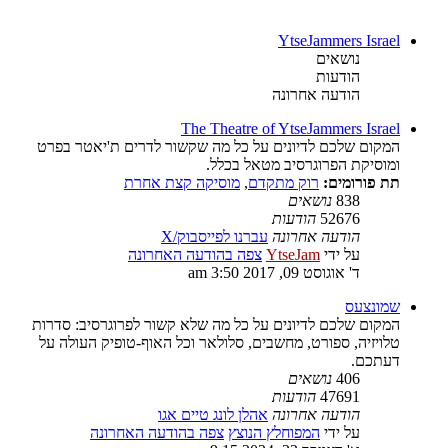
YtseJammers Israel
נושאים
הודעות
הודעה אחרונה
The Theatre of YtseJammers Israel
המקום שלכם לדיונים על כל מה שקשור לדרים ת'יאטר בפרט
ומוסיקת הפרוגרסיב מטאל בכלל.
תת פורומים:
רוק מתקדם
,
מוסיקה קצת אחרת
838
נושאים
52676
הודעות
הודעה אחרונה
עברנו לפייסבוק/X
על ידי
YtseJam
צפה בהודעה האחרונה
ד' אוגוסט 09, 2017 3:50 am
שמונצעס
המקום שלכם לדיונים על כל מה שלא קשור לפרוגרסיב: סדרות
טלויזיה, ספורט, מחשבים, סלולאר וכל האוף-טופיק העולה על
דעתכם.
406
נושאים
47691
הודעות
הודעה אחרונה
אהלן לונג טיים אגו
על ידי
המפוחלץ הנוצץ
צפה בהודעה האחרונה