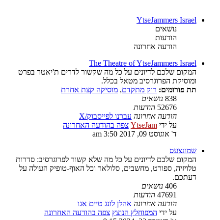
YtseJammers Israel
נושאים
הודעות
הודעה אחרונה
The Theatre of YtseJammers Israel
המקום שלכם לדיונים על כל מה שקשור לדרים ת'יאטר בפרט
ומוסיקת הפרוגרסיב מטאל בכלל.
תת פורומים:
רוק מתקדם
,
מוסיקה קצת אחרת
838
נושאים
52676
הודעות
הודעה אחרונה
עברנו לפייסבוק/X
על ידי
YtseJam
צפה בהודעה האחרונה
ד' אוגוסט 09, 2017 3:50 am
שמונצעס
המקום שלכם לדיונים על כל מה שלא קשור לפרוגרסיב: סדרות
טלויזיה, ספורט, מחשבים, סלולאר וכל האוף-טופיק העולה על
דעתכם.
406
נושאים
47691
הודעות
הודעה אחרונה
אהלן לונג טיים אגו
על ידי
המפוחלץ הנוצץ
צפה בהודעה האחרונה