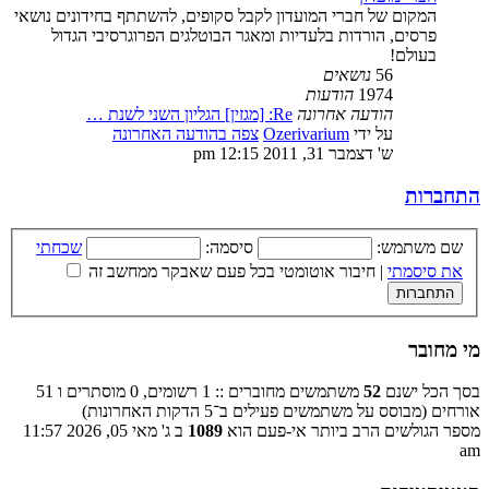
המקום של חברי המועדון לקבל סקופים, להשתתף בחידונים נושאי
פרסים, הורדות בלעדיות ומאגר הבוטלגים הפרוגרסיבי הגדול
בעולם!
56
נושאים
1974
הודעות
הודעה אחרונה
Re: [מגזין] הגליון השני לשנת …
על ידי
Ozerivarium
צפה בהודעה האחרונה
ש' דצמבר 31, 2011 12:15 pm
התחברות
שם משתמש:
סיסמה:
שכחתי
את סיסמתי
|
חיבור אוטומטי בכל פעם שאבקר ממחשב זה
מי מחובר
בסך הכל ישנם
52
משתמשים מחוברים :: 1 רשומים, 0 מוסתרים ו 51
אורחים (מבוסס על משתמשים פעילים ב־5 הדקות האחרונות)
מספר הגולשים הרב ביותר אי-פעם הוא
1089
ב ג' מאי 05, 2026 11:57
am