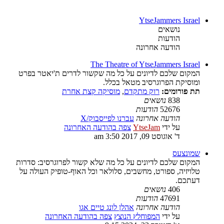
YtseJammers Israel
נושאים
הודעות
הודעה אחרונה
The Theatre of YtseJammers Israel
המקום שלכם לדיונים על כל מה שקשור לדרים ת'יאטר בפרט
ומוסיקת הפרוגרסיב מטאל בכלל.
תת פורומים:
רוק מתקדם
,
מוסיקה קצת אחרת
838
נושאים
52676
הודעות
הודעה אחרונה
עברנו לפייסבוק/X
על ידי
YtseJam
צפה בהודעה האחרונה
ד' אוגוסט 09, 2017 3:50 am
שמונצעס
המקום שלכם לדיונים על כל מה שלא קשור לפרוגרסיב: סדרות
טלויזיה, ספורט, מחשבים, סלולאר וכל האוף-טופיק העולה על
דעתכם.
406
נושאים
47691
הודעות
הודעה אחרונה
אהלן לונג טיים אגו
על ידי
המפוחלץ הנוצץ
צפה בהודעה האחרונה