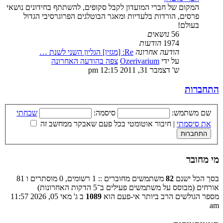
המקום של חברי המועדון לקבל סקופים, להשתתף בחידונים נושאי
פרסים, הורדות בלעדיות ומאגר הבוטלגים הפרוגרסיבי הגדול
בעולם!
56
נושאים
1974
הודעות
הודעה אחרונה
Re: [מגזין] הגליון השני לשנת …
על ידי
Ozerivarium
צפה בהודעה האחרונה
ש' דצמבר 31, 2011 12:15 pm
התחברות
שם משתמש:
סיסמה:
שכחתי
את סיסמתי
|
חיבור אוטומטי בכל פעם שאבקר ממחשב זה
מי מחובר
בסך הכל ישנם
82
משתמשים מחוברים :: 1 רשומים, 0 מוסתרים ו 81
אורחים (מבוסס על משתמשים פעילים ב־5 הדקות האחרונות)
מספר הגולשים הרב ביותר אי-פעם הוא
1089
ב ג' מאי 05, 2026 11:57
am