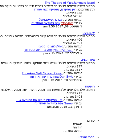
The Theatre of YtseJammers Israel
המקום שלכם לדיונים על כל מה שקשור לדרים ת'יאטר בפרט ומוסיקת הפר
תת פורומים:
רוק מתקדם
,
מוסיקה קצת אחרת
838
נושאים
52676
הודעות
הודעה אחרונה
עברנו לפייסבוק/X
על ידי
YtseJam
צפה בהודעה האחרונה
ד' אוגוסט 09, 2017 3:50 am
שמונצעס
המקום שלכם לדיונים על כל מה שלא קשור לפרוגרסיב: סדרות טלויזיה, ס
406
נושאים
47691
הודעות
הודעה אחרונה
אהלן לונג טיים אגו
על ידי
המפוחלץ הנוצץ
צפה בהודעה האחרונה
א' דצמבר 22, 2024 9:15 pm
ציוד ונגנים
המקום שלכם לדיונים על כלי נגינה וציוד מוסיקלי נלווה, מוסיקאים ונגנים.
277
נושאים
3417
הודעות
הודעה אחרונה
Forsaken Split Screen Cover
על ידי
Dan-Style
צפה בהודעה האחרונה
ש' פברואר 20, 2016 8:15 pm
הופעות
המקום שלכם לדיונים על הופעות עבר והופעות עתידיות, והופעות שלכם!
217
נושאים
3498
הודעות
הודעה אחרונה
Re: הפיקסיז ביטלו את ההופעה ש…
על ידי
Sumer
צפה בהודעה האחרונה
ד' מרץ 11, 2015 4:36 am
פורום
נושאים
הודעות
הודעה אחרונה
חברי מועדון