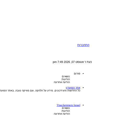
התחברות
כעת ו' אוגוסט 07, 2026 7:49 pm
פורום
נושאים
הודעות
הודעה אחרונה
אתר המועדון
כל החדשות והעידכונים, מידע על הלהקה, וגם מוזיקה טובה, באתר המועדו
YtseJammers Israel
נושאים
הודעות
הודעה אחרונה