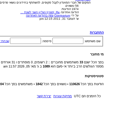
המקום של חברי המועדון לקבל סקופים, להשתתף בחידונים נושאי פרסים, 
56
נושאים
1974
הודעות
הודעה אחרונה
Re: [מגזין] הגליון השני לשנת …
על ידי
Ozerivarium
צפה בהודעה האחרונה
ש' דצמבר 31, 2011 12:15 pm
התחברות
שם משתמש:
סיסמה:
שכחתי 
מי מחובר
בסך הכל ישנם
33
משתמשים מחוברים :: 2 רשומים, 0 מוסתרים ו 31 אורחים (מבוסס על משתמשים פעילים ב־5 הדקות האחרונות)
מספר הגולשים הרב ביותר אי-פעם הוא
1089
ב ג' מאי 05, 2026 11:57 am
סטטיסטיקות
הודעות בסך הכל
110626
• נושאים בסך הכל
1842
• משתמשים בסך הכל
204
כל הזמנים הם
UTC
מחיקת עוגיות
יצירת קשר