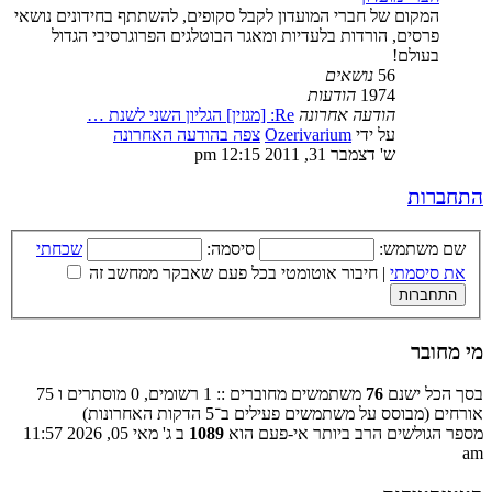
המקום של חברי המועדון לקבל סקופים, להשתתף בחידונים נושאי
פרסים, הורדות בלעדיות ומאגר הבוטלגים הפרוגרסיבי הגדול
בעולם!
56
נושאים
1974
הודעות
הודעה אחרונה
Re: [מגזין] הגליון השני לשנת …
על ידי
Ozerivarium
צפה בהודעה האחרונה
ש' דצמבר 31, 2011 12:15 pm
התחברות
שם משתמש:
סיסמה:
שכחתי
את סיסמתי
|
חיבור אוטומטי בכל פעם שאבקר ממחשב זה
מי מחובר
בסך הכל ישנם
76
משתמשים מחוברים :: 1 רשומים, 0 מוסתרים ו 75
אורחים (מבוסס על משתמשים פעילים ב־5 הדקות האחרונות)
מספר הגולשים הרב ביותר אי-פעם הוא
1089
ב ג' מאי 05, 2026 11:57
am