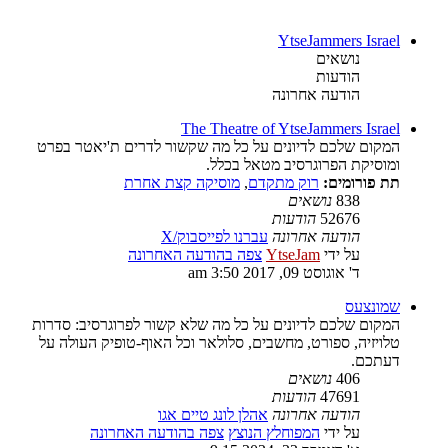
YtseJammers Israel
נושאים
הודעות
הודעה אחרונה
The Theatre of YtseJammers Israel
המקום שלכם לדיונים על כל מה שקשור לדרים ת'יאטר בפרט
ומוסיקת הפרוגרסיב מטאל בכלל.
תת פורומים:
רוק מתקדם
,
מוסיקה קצת אחרת
838
נושאים
52676
הודעות
הודעה אחרונה
עברנו לפייסבוק/X
על ידי
YtseJam
צפה בהודעה האחרונה
ד' אוגוסט 09, 2017 3:50 am
שמונצעס
המקום שלכם לדיונים על כל מה שלא קשור לפרוגרסיב: סדרות
טלויזיה, ספורט, מחשבים, סלולאר וכל האוף-טופיק העולה על
דעתכם.
406
נושאים
47691
הודעות
הודעה אחרונה
אהלן לונג טיים אגו
על ידי
המפוחלץ הנוצץ
צפה בהודעה האחרונה