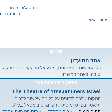
כעת
שאלות נפוצות
YtseJammers Israel
ו'
התחברות
עמוד ראשי
אוגוסט
07,
2026
6:22
pm
פורום
אתר המועדון
כל החדשות והעידכונים, מידע על הלהקה, וגם מוזיקה
טובה, באתר המועדון.
YtseJammers Israel
The Theatre of YtseJammers Israel
המקום שלכם לדיונים על כל מה שקשור לדרים
ת'יאטר בפרט ומוסיקת הפרוגרסיב מטאל בכלל.
תת פורומים:
רוק מתקדם
,
מוסיקה קצת אחרת