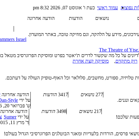
ת נפוצות
עמוד ראשי
כעת ו' אוגוסט 07, 2026 8:32 pm
נושאים
הודעות
הודעה אחרונה
דכונים, מידע על הלהקה, וגם מוזיקה טובה, באתר המועדון.
ammers Israel
The Theatre of Ytse
יונים על כל מה שקשור לדרים ת'יאטר בפרט ומוסיקת הפרוגרסיב מטאל בכ
רוק מתקדם
,
מוסיקה קצת אחרת
ת טלויזיה, ספורט, מחשבים, סלולאר וכל האוף-טופיק העולה על דעתכם.
277
נושאים
3417
הודעות
הודעה אחרונה
r
אים ונגנים.
על ידי
Dan-Style
ש' פברואר 20, 2016 8:15 pm
217
נושאים
3498
הודעות
הודעה אחרונה
פעות שלכם!
על ידי
Sumer
צ
ד' מרץ 11, 2015 4:36 am
שאי פרסים, הורדות בלעדיות ומאגר הבוטלגים הפרוגרסיבי הגדול בעולם!