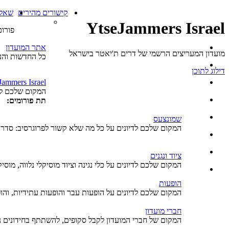
קישורים מהירים
שאלו
YtseJammers Israel
פורום
אתר המועדון
מועדון המעריצים הרשמי של דרים ת'יאטר בישראל
כל החדשות והעי
דילוג לתוכן
Jammers Israel
המקום שלכם לד
תת פורומים:
שמונצעס
המקום שלכם לדיונים על כל מה שלא קשור לפרוגרסיב: סדרו
ציוד ונגנים
המקום שלכם לדיונים על כלי נגינה וציוד מוסיקלי נלווה, מוסיק
הופעות
המקום שלכם לדיונים על הופעות עבר והופעות עתידיות, והו
חברי מועדון
המקום של חברי המועדון לקבל סקופים, להשתתף בחידונים נו