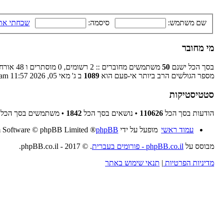
שם משתמש:
סיסמה:
שכחתי את
מי מחובר
בסך הכל ישנם
50
משתמשים מחוברים :: 2 רשומים, 0 מוסתרים ו 48 אורחים (מבוסס על משתמשים פעילים ב־5 הדקות האחרונות)
מספר הגולשים הרב ביותר אי-פעם הוא
1089
ב ג' מאי 05, 2026 11:57 am
סטטיסטיקות
הודעות בסך הכל
110626
• נושאים בסך הכל
1842
• משתמשים בסך הכל
עמוד ראשי
מופעל על ידי
phpBB
® Forum Software © phpBB Limited
מבוסס על
phpBB.co.il - פורומים בעברית
. © 2017 - phpBB.co.il.
מדיניות הפרטיות
|
תנאי שימוש באתר