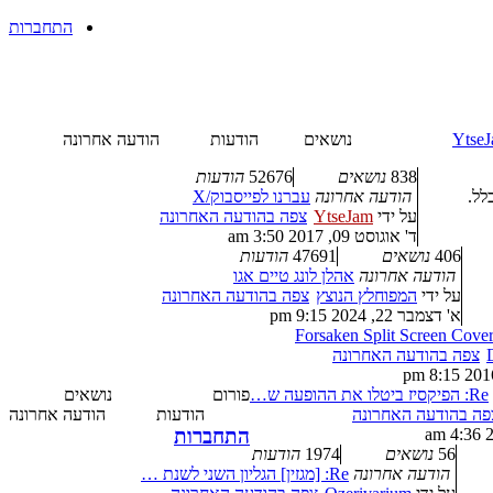
התחברות
YtseJ
נושאים
הודעות
הודעה אחרונה
838
נושאים
52676
הודעות
לל.
הודעה אחרונה
עברנו לפייסבוק/X
על ידי
YtseJam
צפה בהודעה האחרונה
ד' אוגוסט 09, 2017 3:50 am
406
נושאים
47691
הודעות
הודעה אחרונה
אהלן לונג טיים אגו
על ידי
המפוחלץ הנוצץ
צפה בהודעה האחרונה
א' דצמבר 22, 2024 9:15 pm
Forsaken Split Screen Cove
צפה בהודעה האחרונה
Re: הפיקסיז ביטלו את ההופעה ש…
פורום
נושאים
פה בהודעה האחרונה
הודעות
הודעה אחרונה
התחברות
56
נושאים
1974
הודעות
הודעה אחרונה
Re: [מגזין] הגליון השני לשנת …