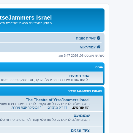
tseJammers Israel
מועדון המעריצים הרשמי של דרים ת'י
שאלות נפוצות
עמוד ראשי
כעת ש' אוגוסט 08, 2026 3:47 am
פורום
אתר המועדון
כל החדשות והעידכונים, מידע על הלהקה, וגם מוזיקה טובה, באתר 
YTSEJAMMERS ISRAEL
The Theatre of YtseJammers Israel
המקום שלכם לדיונים על כל מה שקשור לדרים ת'יאטר בפרט ומוס
תת פורומים:
רוק מתקדם
,
מוסיקה קצת אחרת
שמונצעס
המקום שלכם לדיונים על כל מה שלא קשור לפרוגרסיב: סדרות טלוי
ציוד ונגנים