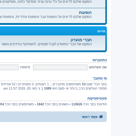
המקום שלכם לדיונים על כלי נגינה וציוד מוסיקלי נלווה, מוסיקאים ונ
הופעות
המקום שלכם לדיונים על הופעות עבר והופעות עתידיות, והופעות ש
פורום
חברי מועדון
המקום של חברי המועדון לקבל סקופים, להשתתף בחידונים נושאי פ
התחברות
שם משתמש:
סיסמה:
מי מחובר
בסך הכל ישנם
53
משתמשים מחוברים :: 1 רשומים, 0 מוסתרים ו 52 אורחים (מבוסס על משתמשים פעילים ב־5 הדקות האחרונות)
מספר הגולשים הרב ביותר אי-פעם הוא
1089
ב ג' מאי 05, 2026 11:57 am
סטטיסטיקות
הודעות בסך הכל
110626
• נושאים בסך הכל
1842
• משתמשים בסך הכל
204
עמוד ראשי