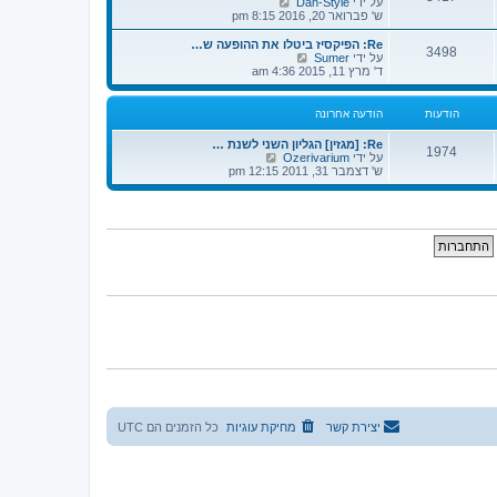
צ
על ידי
Dan-Style
ה
ו
פ
ש' פברואר 20, 2016 8:15 pm
א
ד
ה
ח
ע
ב
Re: הפיקסיז ביטלו את ההופעה ש…
ר
3498
ה
ה
צ
על ידי
Sumer
ו
ה
ו
פ
ד' מרץ 11, 2015 4:36 am
נ
א
ד
ה
ה
ח
ע
ב
ר
ה
ה
הודעות
הודעה אחרונה
ו
ה
ו
נ
א
ד
Re: [מגזין] הגליון השני לשנת …
ה
ח
ע
1974
צ
על ידי
Ozerivarium
ר
ה
פ
ש' דצמבר 31, 2011 12:15 pm
ו
ה
ה
נ
א
ב
ה
ח
ה
ר
ו
ו
ד
נ
ע
ה
ה
ה
א
ח
ר
ו
נ
ה
יצירת קשר
מחיקת עוגיות
כל הזמנים הם
UTC