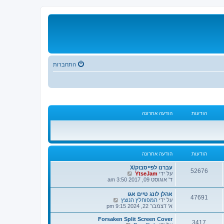
התחברות
הודעות
הודעה אחרונה
הודעות
הודעה אחרונה
עברנו לפייסבוק/X
52676
צ
על ידי
YtseJam
פ
ד' אוגוסט 09, 2017 3:50 am
ה
ב
אהלן לונג טיים אגו
47691
ה
צ
על ידי
המפוחלץ הנוצץ
ו
פ
א' דצמבר 22, 2024 9:15 pm
ד
ה
ע
ב
Forsaken Split Screen Cover
ה
3417
ה