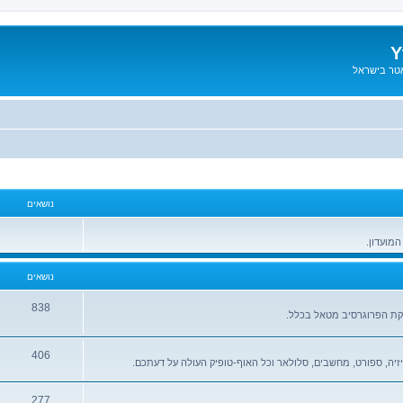
Y
אטר בישראל
נושאים
המועדון.
נושאים
838
יקת הפרוגרסיב מטאל בכלל.
406
זיה, ספורט, מחשבים, סלולאר וכל האוף-טופיק העולה על דעתכם.
277