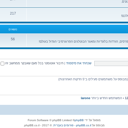
גנים.
217
לכם!
נושאים
56
רסים, הורדות בלעדיות ומאגר הבוטלגים הפרוגרסיבי הגדול בעולם!
שכחתי את סיסמתי
|
חיבור אוטומטי בכל פעם שאבקר ממחשב זה
1
• המשתמש החדש ביותר
larone
מופעל על ידי
phpBB
® Forum Software © phpBB Limited
מבוסס על
phpBB.co.il - פורומים בעברית
. © 2017 - phpBB.co.il.