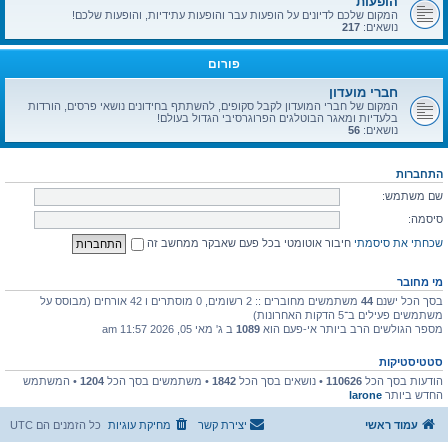
הופעות
המקום שלכם לדיונים על הופעות עבר והופעות עתידיות, והופעות שלכם!
נושאים:
217
פורום
חברי מועדון
המקום של חברי המועדון לקבל סקופים, להשתתף בחידונים נושאי פרסים, הורדות
בלעדיות ומאגר הבוטלגים הפרוגרסיבי הגדול בעולם!
נושאים:
56
התחברות
שם משתמש:
סיסמה:
שכחתי את סיסמתי
חיבור אוטומטי בכל פעם שאבקר ממחשב זה
מי מחובר
בסך הכל ישנם
44
משתמשים מחוברים :: 2 רשומים, 0 מוסתרים ו 42 אורחים (מבוסס על
משתמשים פעילים ב־5 הדקות האחרונות)
מספר הגולשים הרב ביותר אי-פעם הוא
1089
ב ג' מאי 05, 2026 11:57 am
סטטיסטיקות
הודעות בסך הכל
110626
• נושאים בסך הכל
1842
• משתמשים בסך הכל
1204
• המשתמש
החדש ביותר
larone
עמוד ראשי
יצירת קשר
מחיקת עוגיות
כל הזמנים הם
UTC