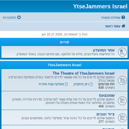
YtseJammers Israel
שאלות נפוצות
התחברות
עמוד ראשי
כעת ב' אוגוסט 10, 2026 10:37 am
פורום
אתר המועדון
כל החדשות והעידכונים, מידע על הלהקה, וגם מוזיקה טובה, באתר המועדון.
YtseJammers Israel
The Theatre of YtseJammers Israel
המקום שלכם לדיונים על כל מה שקשור לדרים ת'יאטר בפרט ומוסיקת הפרוגרסיב
מטאל בכלל.
תת פורומים:
רוק מתקדם
,
מוסיקה קצת אחרת
נושאים:
838
שמונצעס
המקום שלכם לדיונים על כל מה שלא קשור לפרוגרסיב: סדרות טלויזיה, ספורט,
מחשבים, סלולאר וכל האוף-טופיק העולה על דעתכם.
נושאים:
406
ציוד ונגנים
המקום שלכם לדיונים על כלי נגינה וציוד מוסיקלי נלווה, מוסיקאים ונגנים.
נושאים:
277