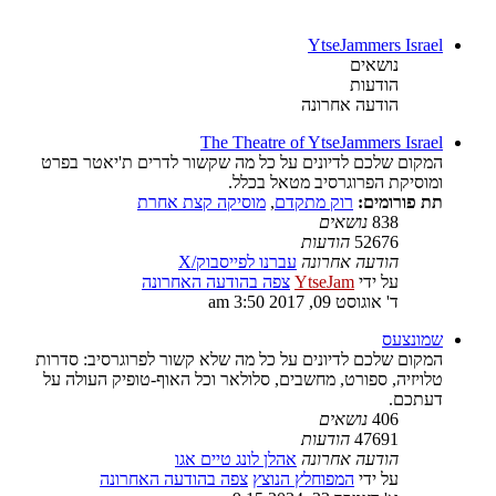
YtseJammers Israel
נושאים
הודעות
הודעה אחרונה
The Theatre of YtseJammers Israel
המקום שלכם לדיונים על כל מה שקשור לדרים ת'יאטר בפרט
ומוסיקת הפרוגרסיב מטאל בכלל.
תת פורומים:
רוק מתקדם
,
מוסיקה קצת אחרת
838
נושאים
52676
הודעות
הודעה אחרונה
עברנו לפייסבוק/X
על ידי
YtseJam
צפה בהודעה האחרונה
ד' אוגוסט 09, 2017 3:50 am
שמונצעס
המקום שלכם לדיונים על כל מה שלא קשור לפרוגרסיב: סדרות
טלויזיה, ספורט, מחשבים, סלולאר וכל האוף-טופיק העולה על
דעתכם.
406
נושאים
47691
הודעות
הודעה אחרונה
אהלן לונג טיים אגו
על ידי
המפוחלץ הנוצץ
צפה בהודעה האחרונה