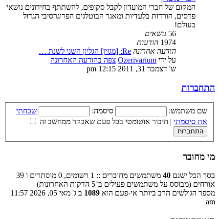
המקום של חברי המועדון לקבל סקופים, להשתתף בחידונים נושאי
פרסים, הורדות בלעדיות ומאגר הבוטלגים הפרוגרסיבי הגדול
בעולם!
56
נושאים
1974
הודעות
הודעה אחרונה
Re: [מגזין] הגליון השני לשנת …
על ידי
Ozerivarium
צפה בהודעה האחרונה
ש' דצמבר 31, 2011 12:15 pm
התחברות
שם משתמש:
סיסמה:
שכחתי
את סיסמתי
|
חיבור אוטומטי בכל פעם שאבקר ממחשב זה
מי מחובר
בסך הכל ישנם
40
משתמשים מחוברים :: 1 רשומים, 0 מוסתרים ו 39
אורחים (מבוסס על משתמשים פעילים ב־5 הדקות האחרונות)
מספר הגולשים הרב ביותר אי-פעם הוא
1089
ב ג' מאי 05, 2026 11:57
am