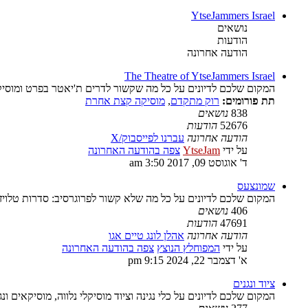
YtseJammers Israel
נושאים
הודעות
הודעה אחרונה
The Theatre of YtseJammers Israel
המקום שלכם לדיונים על כל מה שקשור לדרים ת'יאטר בפרט ומוסיק
תת פורומים:
רוק מתקדם
,
מוסיקה קצת אחרת
838
נושאים
52676
הודעות
הודעה אחרונה
עברנו לפייסבוק/X
על ידי
YtseJam
צפה בהודעה האחרונה
ד' אוגוסט 09, 2017 3:50 am
שמונצעס
המקום שלכם לדיונים על כל מה שלא קשור לפרוגרסיב: סדרות טלויז
406
נושאים
47691
הודעות
הודעה אחרונה
אהלן לונג טיים אגו
על ידי
המפוחלץ הנוצץ
צפה בהודעה האחרונה
א' דצמבר 22, 2024 9:15 pm
ציוד ונגנים
המקום שלכם לדיונים על כלי נגינה וציוד מוסיקלי נלווה, מוסיקאים ונג