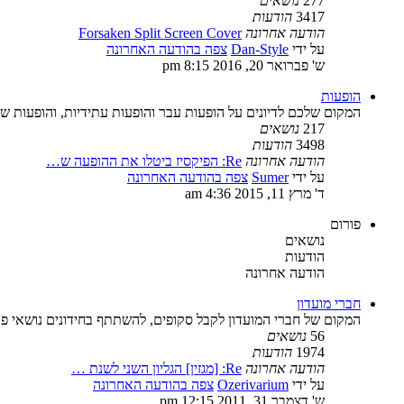
277
נושאים
3417
הודעות
הודעה אחרונה
Forsaken Split Screen Cover
על ידי
Dan-Style
צפה בהודעה האחרונה
ש' פברואר 20, 2016 8:15 pm
הופעות
המקום שלכם לדיונים על הופעות עבר והופעות עתידיות, והופעות ש
217
נושאים
3498
הודעות
הודעה אחרונה
Re: הפיקסיז ביטלו את ההופעה ש…
על ידי
Sumer
צפה בהודעה האחרונה
ד' מרץ 11, 2015 4:36 am
פורום
נושאים
הודעות
הודעה אחרונה
חברי מועדון
המקום של חברי המועדון לקבל סקופים, להשתתף בחידונים נושאי פרס
56
נושאים
1974
הודעות
הודעה אחרונה
Re: [מגזין] הגליון השני לשנת …
על ידי
Ozerivarium
צפה בהודעה האחרונה
ש' דצמבר 31, 2011 12:15 pm