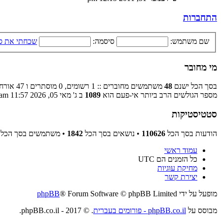
התחברות
שם משתמש:
סיסמה:
שכחתי את ס
מי מחובר
בסך הכל ישנם
48
משתמשים מחוברים :: 1 רשומים, 0 מוסתרים ו 47 אורחים (מבוסס על משתמשים פעילים ב־5 הדקות האחרונות)
מספר הגולשים הרב ביותר אי-פעם הוא
1089
ב ג' מאי 05, 2026 11:57 am
סטטיסטיקות
הודעות בסך הכל
110626
• נושאים בסך הכל
1842
• משתמשים בסך הכל
עמוד ראשי
כל הזמנים הם
UTC
מחיקת עוגיות
יצירת קשר
מופעל על ידי
® Forum Software © phpBB Limited
phpBB
מבוסס על
phpBB.co.il - פורומים בעברית
. © 2017 - phpBB.co.il.