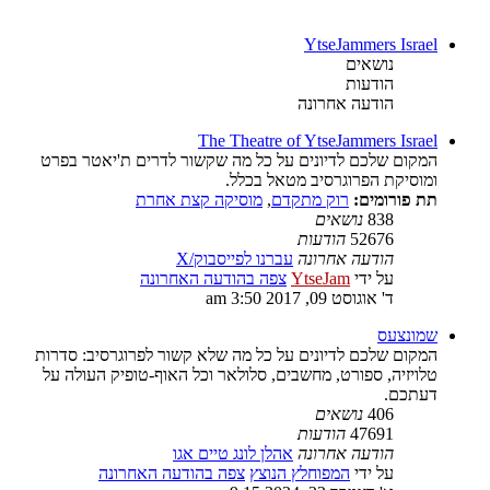
YtseJammers Israel
נושאים
הודעות
הודעה אחרונה
The Theatre of YtseJammers Israel
המקום שלכם לדיונים על כל מה שקשור לדרים ת'יאטר בפרט
ומוסיקת הפרוגרסיב מטאל בכלל.
תת פורומים:
רוק מתקדם
,
מוסיקה קצת אחרת
838
נושאים
52676
הודעות
הודעה אחרונה
עברנו לפייסבוק/X
על ידי
YtseJam
צפה בהודעה האחרונה
ד' אוגוסט 09, 2017 3:50 am
שמונצעס
המקום שלכם לדיונים על כל מה שלא קשור לפרוגרסיב: סדרות
טלויזיה, ספורט, מחשבים, סלולאר וכל האוף-טופיק העולה על
דעתכם.
406
נושאים
47691
הודעות
הודעה אחרונה
אהלן לונג טיים אגו
על ידי
המפוחלץ הנוצץ
צפה בהודעה האחרונה