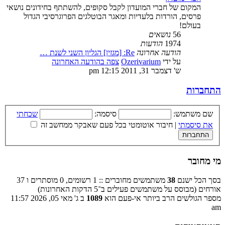
המקום של חברי המועדון לקבל סקופים, להשתתף בחידונים נושאי
פרסים, הורדות בלעדיות ומאגר הבוטלגים הפרוגרסיבי הגדול
בעולם!
56
נושאים
1974
הודעות
הודעה אחרונה
Re: [מגזין] הגליון השני לשנת …
על ידי
Ozerivarium
צפה בהודעה האחרונה
ש' דצמבר 31, 2011 12:15 pm
התחברות
שם משתמש:
סיסמה:
שכחתי
את סיסמתי
|
חיבור אוטומטי בכל פעם שאבקר ממחשב זה
מי מחובר
בסך הכל ישנם
38
משתמשים מחוברים :: 1 רשומים, 0 מוסתרים ו 37
אורחים (מבוסס על משתמשים פעילים ב־5 הדקות האחרונות)
מספר הגולשים הרב ביותר אי-פעם הוא
1089
ב ג' מאי 05, 2026 11:57
am