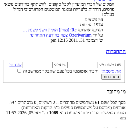
המקום של חברי המועדון לקבל סקופים, להשתתף בחידונים נושאי
פרסים, הורדות בלעדיות ומאגר הבוטלגים הפרוגרסיבי הגדול
בעולם!
56
נושאים
1974
הודעות
הודעה אחרונה
Re: [מגזין] הגליון השני לשנת …
על ידי
Ozerivarium
צפה בהודעה האחרונה
ש' דצמבר 31, 2011 12:15 pm
התחברות
שם משתמש:
סיסמה:
שכחתי
את סיסמתי
|
חיבור אוטומטי בכל פעם שאבקר ממחשב זה
מי מחובר
בסך הכל ישנם
61
משתמשים מחוברים :: 2 רשומים, 0 מוסתרים ו 59
אורחים (מבוסס על משתמשים פעילים ב־5 הדקות האחרונות)
מספר הגולשים הרב ביותר אי-פעם הוא
1089
ב ג' מאי 05, 2026 11:57
am