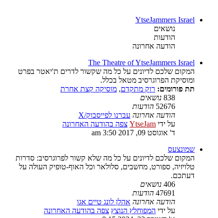
YtseJammers Israel
נושאים
הודעות
הודעה אחרונה
The Theatre of YtseJammers Israel
המקום שלכם לדיונים על כל מה שקשור לדרים ת'יאטר בפרט
ומוסיקת הפרוגרסיב מטאל בכלל.
תת פורומים:
רוק מתקדם
,
מוסיקה קצת אחרת
838
נושאים
52676
הודעות
הודעה אחרונה
עברנו לפייסבוק/X
על ידי
YtseJam
צפה בהודעה האחרונה
ד' אוגוסט 09, 2017 3:50 am
שמונצעס
המקום שלכם לדיונים על כל מה שלא קשור לפרוגרסיב: סדרות
טלויזיה, ספורט, מחשבים, סלולאר וכל האוף-טופיק העולה על
דעתכם.
406
נושאים
47691
הודעות
הודעה אחרונה
אהלן לונג טיים אגו
על ידי
המפוחלץ הנוצץ
צפה בהודעה האחרונה