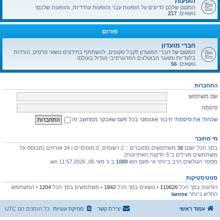
הופעות
המקום שלכם לדיונים על הופעות עבר והופעות עתידיות, והופעות שלכם!
נושאים:
217
פורום
חברי מועדון
המקום של חברי המועדון לקבל סקופים, להשתתף בחידונים נושאי פרסים, הורדות
בלעדיות ומאגר הבוטלגים הפרוגרסיבי הגדול בעולם!
נושאים:
56
התחברות
שם משתמש:
סיסמה:
שכחתי את סיסמתי
חיבור אוטומטי בכל פעם שאבקר ממחשב זה
מי מחובר
בסך הכל ישנם
36
משתמשים מחוברים :: 2 רשומים, 0 מוסתרים ו 34 אורחים (מבוסס על
משתמשים פעילים ב־5 הדקות האחרונות)
מספר הגולשים הרב ביותר אי-פעם הוא
1089
ב ג' מאי 05, 2026 11:57 am
סטטיסטיקות
הודעות בסך הכל
110626
• נושאים בסך הכל
1842
• משתמשים בסך הכל
1204
• המשתמש
החדש ביותר
larone
עמוד ראשי
יצירת קשר
מחיקת עוגיות
כל הזמנים הם
UTC