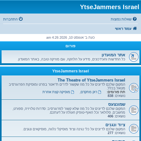
YtseJammers Israel
שאלות נפוצות
התחברות
עמוד ראשי
כעת ב' אוגוסט 10, 2026 4:26 am
פורום
אתר המועדון
כל החדשות והעידכונים, מידע על הלהקה, וגם מוזיקה טובה, באתר המועדון.
YtseJammers Israel
The Theatre of YtseJammers Israel
המקום שלכם לדיונים על כל מה שקשור לדרים ת'יאטר בפרט ומוסיקת הפרוגרסיב
מטאל בכלל.
תת פורומים:
רוק מתקדם
,
מוסיקה קצת אחרת
נושאים:
838
שמונצעס
המקום שלכם לדיונים על כל מה שלא קשור לפרוגרסיב: סדרות טלויזיה, ספורט,
מחשבים, סלולאר וכל האוף-טופיק העולה על דעתכם.
נושאים:
406
ציוד ונגנים
המקום שלכם לדיונים על כלי נגינה וציוד מוסיקלי נלווה, מוסיקאים ונגנים.
נושאים:
277