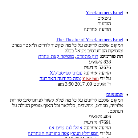
YtseJammers Israel
נושאים
הודעות
הודעה אחרונה
The Theatre of YtseJammers Israel
המקום שלכם לדיונים על כל מה שקשור לדרים ת'יאטר בפרט
ומוסיקת הפרוגרסיב מטאל בכלל.
תת פורומים:
רוק מתקדם
,
מוסיקה קצת אחרת
838
נושאים
52676
הודעות
הודעה אחרונה
עברנו לפייסבוק/X
על ידי
YtseJam
צפה בהודעה האחרונה
ד' אוגוסט 09, 2017 3:50 am
שמונצעס
המקום שלכם לדיונים על כל מה שלא קשור לפרוגרסיב: סדרות
טלויזיה, ספורט, מחשבים, סלולאר וכל האוף-טופיק העולה על
דעתכם.
406
נושאים
47691
הודעות
הודעה אחרונה
אהלן לונג טיים אגו
על ידי
המפוחלץ הנוצץ
צפה בהודעה האחרונה