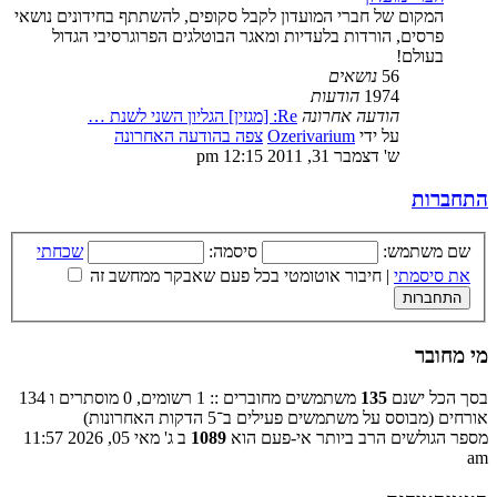
המקום של חברי המועדון לקבל סקופים, להשתתף בחידונים נושאי
פרסים, הורדות בלעדיות ומאגר הבוטלגים הפרוגרסיבי הגדול
בעולם!
56
נושאים
1974
הודעות
הודעה אחרונה
Re: [מגזין] הגליון השני לשנת …
על ידי
Ozerivarium
צפה בהודעה האחרונה
ש' דצמבר 31, 2011 12:15 pm
התחברות
שם משתמש:
סיסמה:
שכחתי
את סיסמתי
|
חיבור אוטומטי בכל פעם שאבקר ממחשב זה
מי מחובר
בסך הכל ישנם
135
משתמשים מחוברים :: 1 רשומים, 0 מוסתרים ו 134
אורחים (מבוסס על משתמשים פעילים ב־5 הדקות האחרונות)
מספר הגולשים הרב ביותר אי-פעם הוא
1089
ב ג' מאי 05, 2026 11:57
am