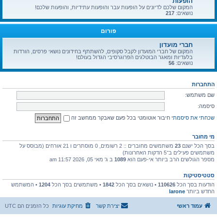
הופעות
המקום שלכם לדיונים על הופעות עבר והופעות עתידיות, והופעות שלכם!
נושאים:
217
פורום
חברי מועדון
המקום של חברי המועדון לקבל סקופים, להשתתף בחידונים נושאי פרסים, הורדות
בלעדיות ומאגר הבוטלגים הפרוגרסיבי הגדול בעולם!
נושאים:
56
התחברות
שם משתמש:
סיסמה:
שכחתי את סיסמתי
חיבור אוטומטי בכל פעם שאבקר ממחשב זה
מי מחובר
בסך הכל ישנם
23
משתמשים מחוברים :: 2 רשומים, 0 מוסתרים ו 21 אורחים (מבוסס על
משתמשים פעילים ב־5 הדקות האחרונות)
מספר הגולשים הרב ביותר אי-פעם הוא
1089
ב ג' מאי 05, 2026 11:57 am
סטטיסטיקות
הודעות בסך הכל
110626
• נושאים בסך הכל
1842
• משתמשים בסך הכל
1204
• המשתמש
החדש ביותר
larone
עמוד ראשי
יצירת קשר
מחיקת עוגיות
כל הזמנים הם
UTC