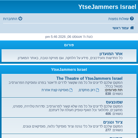
YtseJammers Israel
שאלות נפוצות
התחברות
עמוד ראשי
כעת ה' אוגוסט 06, 2026 5:46 pm
פורום
אתר המועדון
כל החדשות והעידכונים, מידע על הלהקה, וגם מוזיקה טובה, באתר המועדון.
YtseJammers Israel
The Theatre of YtseJammers Israel
המקום שלכם לדיונים על כל מה שקשור לדרים ת'יאטר בפרט ומוסיקת הפרוגרסיב
מטאל בכלל.
תת פורומים:
רוק מתקדם
,
מוסיקה קצת אחרת
נושאים:
838
שמונצעס
המקום שלכם לדיונים על כל מה שלא קשור לפרוגרסיב: סדרות טלויזיה, ספורט,
מחשבים, סלולאר וכל האוף-טופיק העולה על דעתכם.
נושאים:
406
ציוד ונגנים
המקום שלכם לדיונים על כלי נגינה וציוד מוסיקלי נלווה, מוסיקאים ונגנים.
נושאים:
277