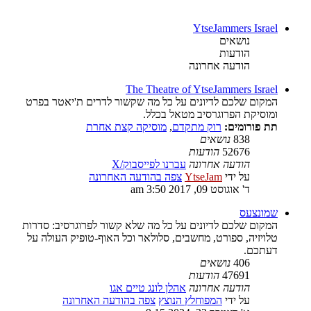
YtseJammers Israel
נושאים
הודעות
הודעה אחרונה
The Theatre of YtseJammers Israel
המקום שלכם לדיונים על כל מה שקשור לדרים ת'יאטר בפרט
ומוסיקת הפרוגרסיב מטאל בכלל.
תת פורומים:
רוק מתקדם
,
מוסיקה קצת אחרת
838
נושאים
52676
הודעות
הודעה אחרונה
עברנו לפייסבוק/X
על ידי
YtseJam
צפה בהודעה האחרונה
ד' אוגוסט 09, 2017 3:50 am
שמונצעס
המקום שלכם לדיונים על כל מה שלא קשור לפרוגרסיב: סדרות
טלויזיה, ספורט, מחשבים, סלולאר וכל האוף-טופיק העולה על
דעתכם.
406
נושאים
47691
הודעות
הודעה אחרונה
אהלן לונג טיים אגו
על ידי
המפוחלץ הנוצץ
צפה בהודעה האחרונה